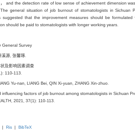
， and the detection rate of low sense of achievement dimension was
The general situation of job burnout of stomatologists in Sichuan P
t is suggested that the improvement measures should be formulated
on should be paid to stomatologists with longer working years.
y General Survey
秦溪源, 张馨琢.
现状及影响因素调查
): 110-113.
NG Yu-nan, LIANG Bei, QIN Xi-yuan, ZHANG Xin-zhuo.
d influencing factors of job burnout among stomatologists in Sichuan Pr
LTH, 2021, 37(1): 110-113.
|
Ris
|
BibTeX