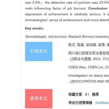
was 2.6%， the detection rate of cynicism was 23.5%
main influencing factor of job burnout.
Conclusion
depression of achievement is relatively serious. I
stomatologists' sense of achievement and more attenti
Key words:
Stomatologist,
Job burnout,
Maslach Burnout Inventor
陈文, 陈磊, 张钰楠, 梁蓓, 
引用本文
四川省口腔医生职业倦怠
. [J]职业与健康, 2021, 37(1
CHEN Wen, CHEN Lei, ZHA
Investigation on status an
. [J]OCCUPATION AND HEA
收藏文章
0
/
推荐
使用本文
导出引用管理器
EndNote