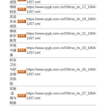
成形
1257.xml
增材
https://www.zyyjk.com.cn/CN/rss_lm_17_1004-
制造
1257.xml
高温
https://www.zyyjk.com.cn/CN/rss_lm_19_1004-
合金
1257.xml
成形
继续
https://www.zyyjk.com.cn/CN/rss_lm_21_1004-
医学
1257.xml
教育
环境
https://www.zyyjk.com.cn/CN/rss_lm_23_1004-
与健
1257.xml
康
职业
卫生
与职
https://www.zyyjk.com.cn/CN/rss_lm_25_1004-
业相
1257.xml
关疾
病
实验
·监
https://www.zyyjk.com.cn/CN/rss_lm_27_1004-
测与
1257.xml
检验