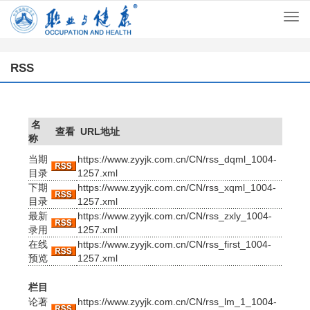
Togg
navi
RSS
名
查看
URL地址
称
当期
https://www.zyyjk.com.cn/CN/rss_dqml_1004-
目录
1257.xml
下期
https://www.zyyjk.com.cn/CN/rss_xqml_1004-
目录
1257.xml
最新
https://www.zyyjk.com.cn/CN/rss_zxly_1004-
录用
1257.xml
在线
https://www.zyyjk.com.cn/CN/rss_first_1004-
预览
1257.xml
栏目
论著
https://www.zyyjk.com.cn/CN/rss_lm_1_1004-