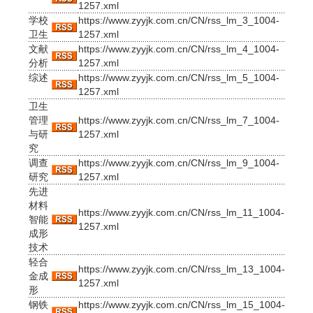
1257.xml
学校
https://www.zyyjk.com.cn/CN/rss_lm_3_1004-
卫生
1257.xml
文献
https://www.zyyjk.com.cn/CN/rss_lm_4_1004-
分析
1257.xml
综述
https://www.zyyjk.com.cn/CN/rss_lm_5_1004-
1257.xml
卫生
管理
https://www.zyyjk.com.cn/CN/rss_lm_7_1004-
与研
1257.xml
究
调查
https://www.zyyjk.com.cn/CN/rss_lm_9_1004-
研究
1257.xml
先进
材料
https://www.zyyjk.com.cn/CN/rss_lm_11_1004-
智能
1257.xml
成形
技术
轻合
https://www.zyyjk.com.cn/CN/rss_lm_13_1004-
金成
1257.xml
形
钢铁
https://www.zyyjk.com.cn/CN/rss_lm_15_1004-