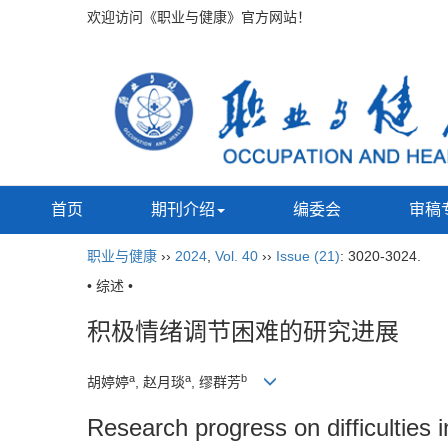
欢迎访问《职业与健康》官方网站！
首页
期刊介绍
编委会
审稿
职业与健康
››
2024
,
Vol. 40
››
Issue (21)
: 3020-3024.
• 综述 •
积极情绪调节困难的研究进展
a
a
b
胡婷婷
, 赵月琰
, 缪群芳
Research progress on difficulties i