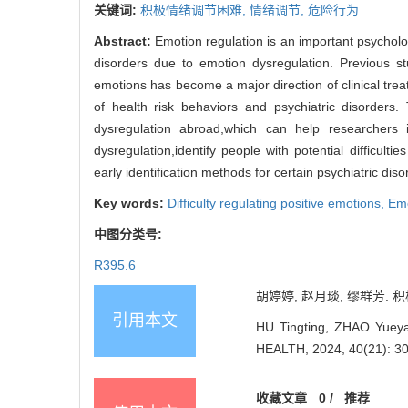
关键词:
积极情绪调节困难,
情绪调节,
危险行为
Abstract:
Emotion regulation is an important psycholog
disorders due to emotion dysregulation. Previous s
emotions has become a major direction of clinical treat
of health risk behaviors and psychiatric disorders. 
dysregulation abroad,which can help researchers 
dysregulation,identify people with potential difficult
early identification methods for certain psychiatric diso
Key words:
Difficulty regulating positive emotions,
Emo
中图分类号:
R395.6
胡婷婷, 赵月琰, 缪群芳. 积极
引用本文
HU Tingting, ZHAO Yueyan
HEALTH, 2024, 40(21): 3
收藏文章
0
/
推荐