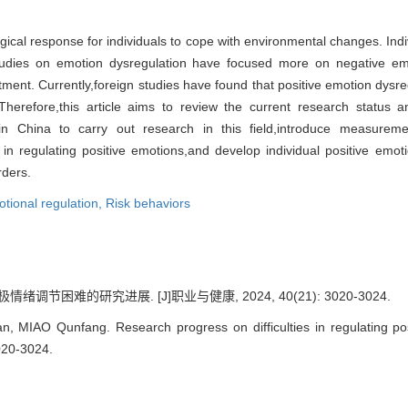
ical response for individuals to cope with environmental changes. Indiv
tudies on emotion dysregulation have focused more on negative emo
ment. Currently,foreign studies have found that positive emotion dysreg
Therefore,this article aims to review the current research status a
in China to carry out research in this field,introduce measureme
ies in regulating positive emotions,and develop individual positive emot
rders.
tional regulation,
Risk behaviors
情绪调节困难的研究进展. [J]职业与健康, 2024, 40(21): 3020-3024.
, MIAO Qunfang. Research progress on difficulties in regulating 
020-3024.