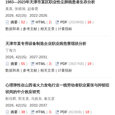
1983—2023年天津市某区职业性尘肺病患者生存分析
黄真, 张炳旭, 赵春蕾
2026, 42(15): 2022-2026.
摘要
(
52
)
HTML
(
2
)
PDF
(2029KB) (
16
)
数据和表
|
参考文献
|
相关文章
|
计量指标
天津市某专用设备制造企业职业病危害现状分析
丁海力
2026, 42(15): 2027-2031.
摘要
(
55
)
HTML
(
3
)
PDF
(3607KB) (
19
)
数据和表
|
参考文献
|
相关文章
|
计量指标
心理弹性在山西省火力发电行业一线劳动者职业紧张与抑郁症
状间的中介效应研究
靳佳辉, 郭支喜, 马效东, 秦文彦
2026, 42(15): 2032-2037.
摘要
(
38
)
HTML
(
3
)
PDF
(823KB) (
18
)