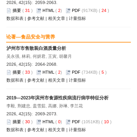
2026, 42(15): 2059-2063.
摘要
(
31
)
HTML
(
2
)
PDF
(917KB) (
24
)
数据和表
|
参考文献
|
相关文章
|
计量指标
论著—食品安全与营养
泸州市市售散装白酒质量分析
吴永强, 林莉, 何妍君, 王寅, 胡馨月
2026, 42(15): 2064-2068.
摘要
(
33
)
HTML
(
2
)
PDF
(734KB) (
5
)
数据和表
|
参考文献
|
相关文章
|
计量指标
2019—2023年滨州市食源性疾病流行病学特征分析
李毅, 荆建忠, 盖雪茹, 高娜, 孙琳, 李兰花
2026, 42(15): 2069-2073.
摘要
(
30
)
HTML
(
0
)
PDF
(1051KB) (
10
)
数据和表
|
参考文献
|
相关文章
|
计量指标