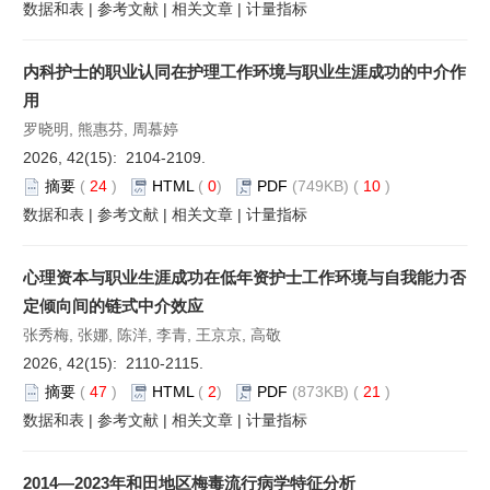
数据和表
|
参考文献
|
相关文章
|
计量指标
内科护士的职业认同在护理工作环境与职业生涯成功的中介作
用
罗晓明, 熊惠芬, 周慕婷
2026, 42(15): 2104-2109.
摘要
(
24
)
HTML
(
0
)
PDF
(749KB) (
10
)
数据和表
|
参考文献
|
相关文章
|
计量指标
心理资本与职业生涯成功在低年资护士工作环境与自我能力否
定倾向间的链式中介效应
张秀梅, 张娜, 陈洋, 李青, 王京京, 高敬
2026, 42(15): 2110-2115.
摘要
(
47
)
HTML
(
2
)
PDF
(873KB) (
21
)
数据和表
|
参考文献
|
相关文章
|
计量指标
2014—2023年和田地区梅毒流行病学特征分析