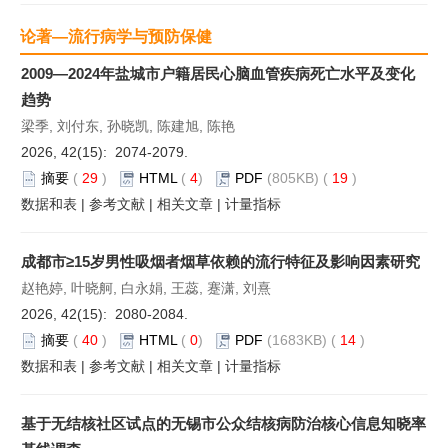
论著—流行病学与预防保健
2009—2024年盐城市户籍居民心脑血管疾病死亡水平及变化
趋势
梁季, 刘付东, 孙晓凯, 陈建旭, 陈艳
2026, 42(15): 2074-2079.
摘要
(
29
)
HTML
(
4
)
PDF
(805KB) (
19
)
数据和表
|
参考文献
|
相关文章
|
计量指标
成都市≥15岁男性吸烟者烟草依赖的流行特征及影响因素研究
赵艳婷, 叶晓舸, 白永娟, 王蕊, 蹇潇, 刘熹
2026, 42(15): 2080-2084.
摘要
(
40
)
HTML
(
0
)
PDF
(1683KB) (
14
)
数据和表
|
参考文献
|
相关文章
|
计量指标
基于无结核社区试点的无锡市公众结核病防治核心信息知晓率