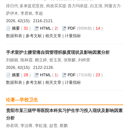
排日代·多来提尼亚孜, 肉孜买买提·吾力玛依提, 白文清, 阿曼古力·
萨伊木, 李君钒, 李超
2026, 42(15): 2116-2121.
摘要
(
31
)
HTML
(
2
)
PDF
(999KB) (
14
)
数据和表
|
参考文献
|
相关文章
|
计量指标
手术室护士腰背痛自我管理积极度现状及影响因素分析
刘丽丽, 陈林霞, 赖立婷, 曾玉英, 张斯麒, 刘梓荣
2026, 42(15): 2122-2126.
摘要
(
28
)
HTML
(
1
)
PDF
(731KB) (
23
)
数据和表
|
参考文献
|
相关文章
|
计量指标
论著—学校卫生
贵阳市某三级甲等医院本科实习护生学习投入现状及影响因素
分析
孙若琪, 李治菁, 李虹漫, 赵雪, 蔡鹏