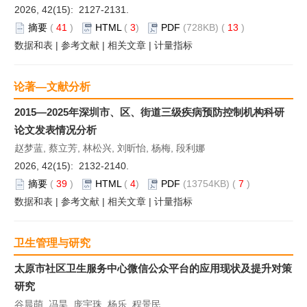
2026, 42(15): 2127-2131.
摘要
(
41
)
HTML
(
3
)
PDF
(728KB) (
13
)
数据和表
|
参考文献
|
相关文章
|
计量指标
论著—文献分析
2015—2025年深圳市、区、街道三级疾病预防控制机构科研
论文发表情况分析
赵梦蓝, 蔡立芳, 林松兴, 刘昕怡, 杨梅, 段利娜
2026, 42(15): 2132-2140.
摘要
(
39
)
HTML
(
4
)
PDF
(13754KB) (
7
)
数据和表
|
参考文献
|
相关文章
|
计量指标
卫生管理与研究
太原市社区卫生服务中心微信公众平台的应用现状及提升对策
研究
谷晨萌, 冯昊, 庞宇珠, 杨乐, 程景民