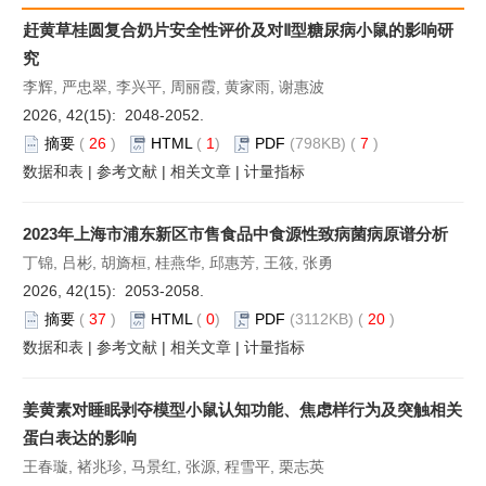
赶黄草桂圆复合奶片安全性评价及对Ⅱ型糖尿病小鼠的影响研
究
李辉, 严忠翠, 李兴平, 周丽霞, 黄家雨, 谢惠波
2026, 42(15): 2048-2052.
摘要
(
26
)
HTML
(
1
)
PDF
(798KB) (
7
)
数据和表
|
参考文献
|
相关文章
|
计量指标
2023年上海市浦东新区市售食品中食源性致病菌病原谱分析
丁锦, 吕彬, 胡旖桓, 桂燕华, 邱惠芳, 王筱, 张勇
2026, 42(15): 2053-2058.
摘要
(
37
)
HTML
(
0
)
PDF
(3112KB) (
20
)
数据和表
|
参考文献
|
相关文章
|
计量指标
姜黄素对睡眠剥夺模型小鼠认知功能、焦虑样行为及突触相关
蛋白表达的影响
王春璇, 褚兆珍, 马景红, 张源, 程雪平, 栗志英