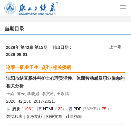
Togg
navi
当期目录
上一期
2026年 第42卷 第15期 刊出日期：
2026-08-01
论著—职业卫生与职业相关疾病
沈阳市结直肠外科护士心理灵活性、体面劳动感及职业倦怠的
相关分析
王焱, 陈云, 李晓娜, 李文玲, 王永鹏
2026, 42(15): 2017-2021.
摘要
(
103
)
HTML
(
22
)
PDF
(732KB) (
75
)
数据和表
|
参考文献
|
相关文章
|
计量指标