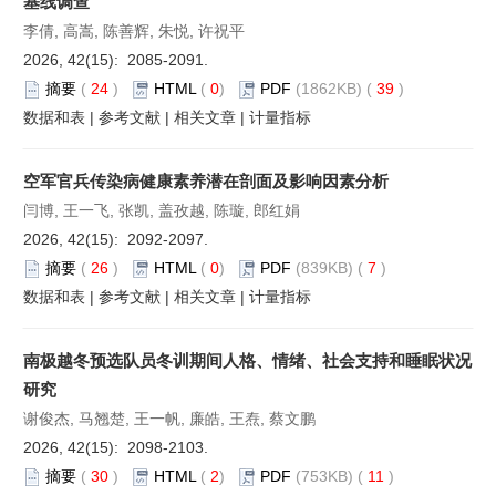
基线调查
李倩, 高嵩, 陈善辉, 朱悦, 许祝平
2026, 42(15): 2085-2091.
摘要
(
24
)
HTML
(
0
)
PDF
(1862KB) (
39
)
数据和表
|
参考文献
|
相关文章
|
计量指标
空军官兵传染病健康素养潜在剖面及影响因素分析
闫博, 王一飞, 张凯, 盖孜越, 陈璇, 郎红娟
2026, 42(15): 2092-2097.
摘要
(
26
)
HTML
(
0
)
PDF
(839KB) (
7
)
数据和表
|
参考文献
|
相关文章
|
计量指标
南极越冬预选队员冬训期间人格、情绪、社会支持和睡眠状况
研究
谢俊杰, 马翘楚, 王一帆, 廉皓, 王焘, 蔡文鹏
2026, 42(15): 2098-2103.
摘要
(
30
)
HTML
(
2
)
PDF
(753KB) (
11
)