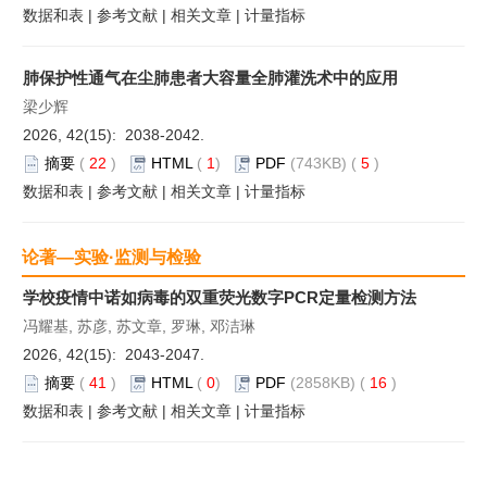
数据和表
|
参考文献
|
相关文章
|
计量指标
肺保护性通气在尘肺患者大容量全肺灌洗术中的应用
梁少辉
2026, 42(15): 2038-2042.
摘要
(
22
)
HTML
(
1
)
PDF
(743KB) (
5
)
数据和表
|
参考文献
|
相关文章
|
计量指标
论著—实验·监测与检验
学校疫情中诺如病毒的双重荧光数字PCR定量检测方法
冯耀基, 苏彦, 苏文章, 罗琳, 邓洁琳
2026, 42(15): 2043-2047.
摘要
(
41
)
HTML
(
0
)
PDF
(2858KB) (
16
)
数据和表
|
参考文献
|
相关文章
|
计量指标