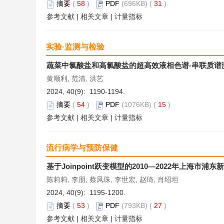
摘要
(
58
)
PDF
(696KB) (
31
)
参考文献
|
相关文章
|
计量指标
实验·监测与检验
蔬菜中氯酸盐和高氯酸盐的超高效液相色谱-串联质谱
黄顺利, 范清, 洪艺
2024, 40(9): 1190-1194.
摘要
(
54
)
PDF
(1076KB) (
15
)
参考文献
|
相关文章
|
计量指标
流行病学与预防保健
基于Joinpoint跃变模型的2010—2022年上海市
陈莉莉, 李朋, 蔡凤珠, 李世宏, 赵琦, 肖绍坦
2024, 40(9): 1195-1200.
摘要
(
53
)
PDF
(793KB) (
27
)
参考文献
|
相关文章
|
计量指标