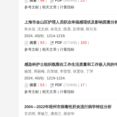
摘要
(
56
)
PDF
(480KB) (
23
)
参考文献
|
相关文章
|
计量指标
上海市金山区护理人员职业幸福感现状及影响因素分
朱永佳, 沈文娟, 余兆文, 陈晨, 彭承璐, 陈引东
2024, 40(9): 1214-1218.
摘要
(
53
)
PDF
(671KB) (
103
)
参考文献
|
相关文章
|
计量指标
感染科护士组织氛围在工作生活质量和工作嵌入间的
杨慧, 周丽梅, 吕荣德, 李莹莹, 张雯珍, 丁萍
2024, 40(9): 1219-1224.
摘要
(
53
)
PDF
(720KB) (
17
)
参考文献
|
相关文章
|
计量指标
2004—2022年梧州市病毒性肝炎流行病学特征分析
甘武明, 覃敏兰, 潘燕兰, 唐碧华