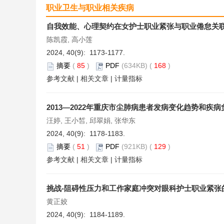
职业卫生与职业相关疾病
自我效能、心理契约在女护士职业紧张与职业倦怠关
陈凯霞, 高小莲
2024, 40(9): 1173-1177.
摘要
(
85
)
PDF
(634KB) (
168
)
参考文献
|
相关文章
|
计量指标
2013—2022年重庆市尘肺病患者发病变化趋势和疾
汪婷, 王小皙, 邱翠娟, 张华东
2024, 40(9): 1178-1183.
摘要
(
51
)
PDF
(921KB) (
129
)
参考文献
|
相关文章
|
计量指标
挑战-阻碍性压力和工作家庭冲突对眼科护士职业紧张
黄正姣
2024, 40(9): 1184-1189.