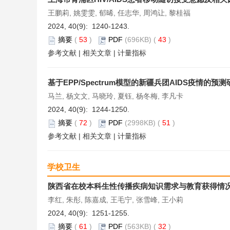
王鹏莉, 姚雯雯, 郁晞, 任志华, 周鸿让, 黎桂福
2024, 40(9): 1240-1243.
摘要
(
53
)
PDF
(696KB) (
43
)
参考文献
|
相关文章
|
计量指标
基于EPP/Spectrum模型的新疆兵团AIDS疫情的预测
马兰, 杨文文, 马晓玲, 夏钰, 杨冬梅, 李凡卡
2024, 40(9): 1244-1250.
摘要
(
72
)
PDF
(2998KB) (
51
)
参考文献
|
相关文章
|
计量指标
学校卫生
陕西省在校本科生性传播疾病知识需求与教育获得情
李红, 朱彤, 陈嘉成, 王毛宁, 张雪峰, 王小莉
2024, 40(9): 1251-1255.
摘要
(
61
)
PDF
(563KB) (
32
)