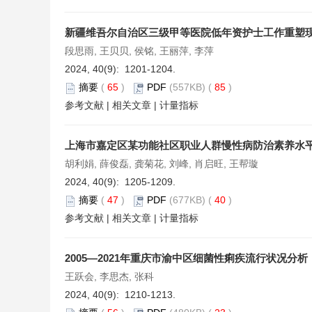
新疆维吾尔自治区三级甲等医院低年资护士工作重塑
段思雨, 王贝贝, 侯铭, 王丽萍, 李萍
2024, 40(9): 1201-1204.
摘要
(
65
)
PDF
(557KB) (
85
)
参考文献
|
相关文章
|
计量指标
上海市嘉定区某功能社区职业人群慢性病防治素养水
胡利娟, 薛俊磊, 龚菊花, 刘峰, 肖启旺, 王帮璇
2024, 40(9): 1205-1209.
摘要
(
47
)
PDF
(677KB) (
40
)
参考文献
|
相关文章
|
计量指标
2005—2021年重庆市渝中区细菌性痢疾流行状况分析
王跃会, 李思杰, 张科
2024, 40(9): 1210-1213.