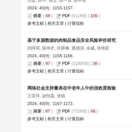
汪运, 田平, 张立, 徐一雷, 彭中全
2024, 40(9): 1153-1157.
摘要
(
48
)
PDF
(611KB) (
106
)
参考文献
|
相关文章
|
计量指标
基于多源数据的肉制品食品安全风险评价研究
刘绮琪, 陈坤才, 许静琳, 黄德演, 余威, 张维蔚
2024, 40(9): 1158-1166.
摘要
(
97
)
PDF
(1180KB) (
36
)
参考文献
|
相关文章
|
计量指标
网络社会支持量表在中老年人中的信效度检验
王雷萍, 赵怡霖, 张镇
2024, 40(9): 1167-1172.
摘要
(
87
)
PDF
(722KB) (
66
)
参考文献
|
相关文章
|
计量指标