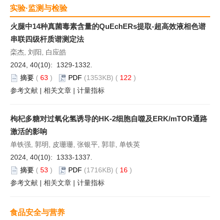
实验·监测与检验
火腿中14种真菌毒素含量的QuEchERs提取-超高效液相色谱
串联四级杆质谱测定法
栾杰, 刘阳, 白应皓
2024, 40(10): 1329-1332.
摘要
(
63
)
PDF
(1353KB) (
122
)
参考文献
|
相关文章
|
计量指标
枸杞多糖对过氧化氢诱导的HK-2细胞自噬及ERK/mTOR通路
激活的影响
单铁强, 郭明, 皮珊珊, 张银平, 郭菲, 单铁英
2024, 40(10): 1333-1337.
摘要
(
53
)
PDF
(1716KB) (
16
)
参考文献
|
相关文章
|
计量指标
食品安全与营养