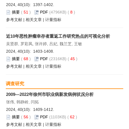
2024, 40(10): 1397-1402.
摘要
(
51
)
PDF
(4796KB) (
8
)
参考文献
|
相关文章
|
计量指标
近10年恶性肿瘤幸存者重返工作研究热点的可视化分析
吴贤群, 罗彩凤, 张许婷, 吕妃, 魏兰芝, 王敏
2024, 40(10): 1403-1408.
摘要
(
68
)
PDF
(2316KB) (
45
)
参考文献
|
相关文章
|
计量指标
调查研究
2009—2022年徐州市职业病新发病例状况分析
张伟, 韩静岭, 闫拓
2024, 40(10): 1409-1412.
摘要
(
56
)
PDF
(1103KB) (
62
)
参考文献
|
相关文章
|
计量指标