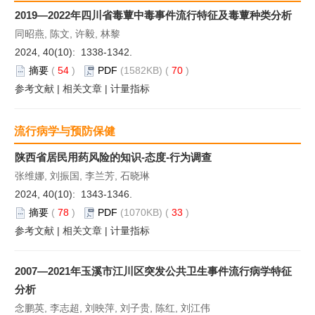
2019—2022年四川省毒蕈中毒事件流行特征及毒蕈种类分析
同昭燕, 陈文, 许毅, 林黎
2024, 40(10): 1338-1342.
摘要
(
54
)
PDF
(1582KB) (
70
)
参考文献
|
相关文章
|
计量指标
流行病学与预防保健
陕西省居民用药风险的知识-态度-行为调查
张维娜, 刘振国, 李兰芳, 石晓琳
2024, 40(10): 1343-1346.
摘要
(
78
)
PDF
(1070KB) (
33
)
参考文献
|
相关文章
|
计量指标
2007—2021年玉溪市江川区突发公共卫生事件流行病学特征
分析
念鹏英, 李志超, 刘映萍, 刘子贵, 陈红, 刘江伟