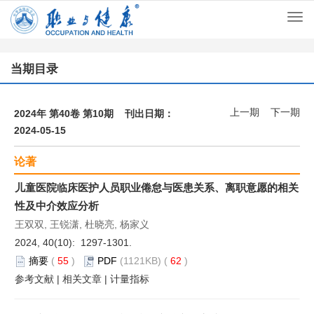
Togg
navi
当期目录
上一期
下一期
2024年 第40卷 第10期 刊出日期：
2024-05-15
论著
儿童医院临床医护人员职业倦怠与医患关系、离职意愿的相关
性及中介效应分析
王双双, 王锐潇, 杜晓亮, 杨家义
2024, 40(10): 1297-1301.
摘要
(
55
)
PDF
(1121KB) (
62
)
参考文献
|
相关文章
|
计量指标