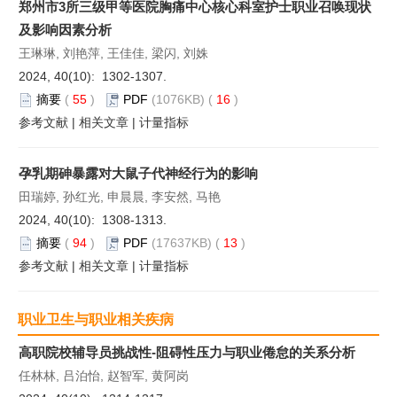
郑州市3所三级甲等医院胸痛中心核心科室护士职业召唤现状
及影响因素分析
王琳琳, 刘艳萍, 王佳佳, 梁闪, 刘姝
2024, 40(10): 1302-1307.
摘要
(
55
)
PDF
(1076KB) (
16
)
参考文献
|
相关文章
|
计量指标
孕乳期砷暴露对大鼠子代神经行为的影响
田瑞婷, 孙红光, 申晨晨, 李安然, 马艳
2024, 40(10): 1308-1313.
摘要
(
94
)
PDF
(17637KB) (
13
)
参考文献
|
相关文章
|
计量指标
职业卫生与职业相关疾病
高职院校辅导员挑战性-阻碍性压力与职业倦怠的关系分析
任林林, 吕泊怡, 赵智军, 黄阿岗