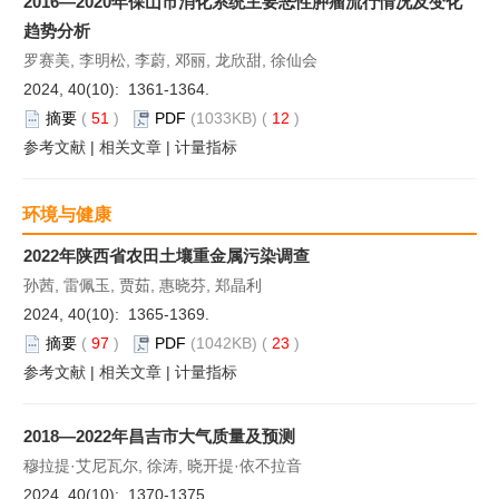
2016—2020年保山市消化系统主要恶性肿瘤流行情况及变化
趋势分析
罗赛美, 李明松, 李蔚, 邓丽, 龙欣甜, 徐仙会
2024, 40(10): 1361-1364.
摘要
(
51
)
PDF
(1033KB) (
12
)
参考文献
|
相关文章
|
计量指标
环境与健康
2022年陕西省农田土壤重金属污染调查
孙茜, 雷佩玉, 贾茹, 惠晓芬, 郑晶利
2024, 40(10): 1365-1369.
摘要
(
97
)
PDF
(1042KB) (
23
)
参考文献
|
相关文章
|
计量指标
2018—2022年昌吉市大气质量及预测
穆拉提·艾尼瓦尔, 徐涛, 晓开提·依不拉音
2024, 40(10): 1370-1375.