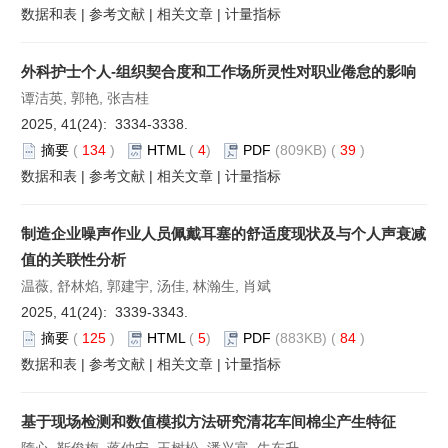
数据和表
|
参考文献
|
相关文章
|
计量指标
外科护士个人-组织契合度和工作场所灵性对职业倦怠的影响
谭洁英, 郭艳, 张吉桂
2025, 41(24): 3334-3338.
摘要
(
134
)
HTML
(
4
)
PDF
(809KB) (
39
)
数据和表
|
参考文献
|
相关文章
|
计量指标
制造企业噪声作业人员佩戴耳塞的舒适度现状及与个人声衰减
值的关联性分析
温薇, 舒林焰, 郭建宇, 汤佳, 林瀚生, 肖斌
2025, 41(24): 3339-3343.
摘要
(
125
)
HTML
(
5
)
PDF
(883KB) (
84
)
数据和表
|
参考文献
|
相关文章
|
计量指标
基于现场检测和数值模拟方法研究清花车间棉尘产生特征
隋心, 靳俊梅, 蒋仲安, 王树松, 潘兴富, 牛东升