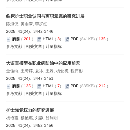
临床护士职业认同与离职意愿的研究进展
陈浈仪, 黄雨潇, 李罗红
2025, 41(24): 3442-3446.
摘要
(
201
)
HTML
(
3
)
PDF
(841KB) (
135
)
参考文献
|
相关文章
|
计量指标
大语言模型在职业病防治中的应用前景
金佳纯, 王绮婷, 夏冰, 王姝, 杨爱初, 程伟彬
2025, 41(24): 3447-3451.
摘要
(
135
)
HTML
(
7
)
PDF
(835KB) (
212
)
参考文献
|
相关文章
|
计量指标
护士知觉压力的研究进展
杨艳霞, 杨艳惠, 刘静, 吕利明
2025, 41(24): 3452-3456.