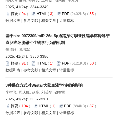
2025, 41(24): 3344-3349.
摘要
(
94
)
HTML
(
3
)
PDF
(2402KB) (
35
)
数据和表
|
参考文献
|
相关文章
|
计量指标
基于circ-0072309/miR-26a-5p通路探讨职业性镉暴露诱导结
直肠癌细胞恶性生物学行为的机制
辛清旺, 张培军
2025, 41(24): 3350-3356.
摘要
(
91
)
HTML
(
1
)
PDF
(5121KB) (
50
)
数据和表
|
参考文献
|
相关文章
|
计量指标
3种采血方式对Wistar大鼠血液学指标的影响
李树飞, 周庆红, 赵淼, 刘英华, 钱智勇
2025, 41(24): 3357-3361.
摘要
(
104
)
HTML
(
1
)
PDF
(884KB) (
37
)
数据和表
|
参考文献
|
相关文章
|
计量指标