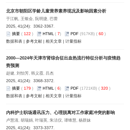
北京市朝阳区学龄儿童营养素养现况及影响因素分析
于江帆, 王银会, 阮明捷, 巴蕾
2025, 41(24): 3362-3367.
摘要
(
122
)
HTML
(
7
)
PDF
(917KB) (
60
)
数据和表
|
参考文献
|
相关文章
|
计量指标
2000—2024年天津市肾综合征出血热流行特征分析与疫情趋
势预测
赵健, 刘怡芳, 韩义霞, 吕杰
2025, 41(24): 3368-3372.
摘要
(
179
)
HTML
(
6
)
PDF
(1721KB) (
320
)
数据和表
|
参考文献
|
相关文章
|
计量指标
内科护士职场通讯压力、心理脱离对工作家庭冲突的影响
卢慧清, 胡瑞娟, 叶瑞英, 朱洁仪, 谭锋慧, 杨群妹
2025, 41(24): 3373-3377.