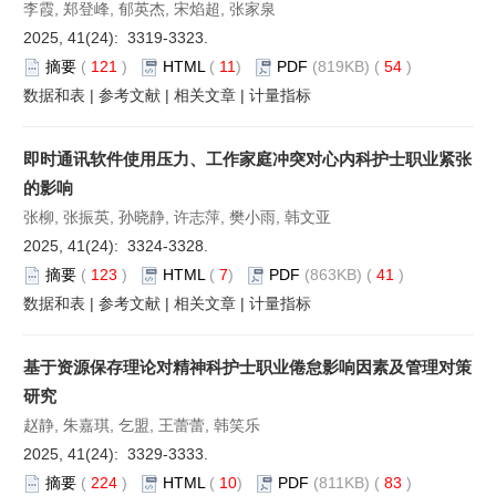
李霞, 郑登峰, 郁英杰, 宋焰超, 张家泉
2025, 41(24): 3319-3323.
摘要
(
121
)
HTML
(
11
)
PDF
(819KB) (
54
)
数据和表
|
参考文献
|
相关文章
|
计量指标
即时通讯软件使用压力、工作家庭冲突对心内科护士职业紧张
的影响
张柳, 张振英, 孙晓静, 许志萍, 樊小雨, 韩文亚
2025, 41(24): 3324-3328.
摘要
(
123
)
HTML
(
7
)
PDF
(863KB) (
41
)
数据和表
|
参考文献
|
相关文章
|
计量指标
基于资源保存理论对精神科护士职业倦怠影响因素及管理对策
研究
赵静, 朱嘉琪, 乞盟, 王蕾蕾, 韩笑乐
2025, 41(24): 3329-3333.
摘要
(
224
)
HTML
(
10
)
PDF
(811KB) (
83
)