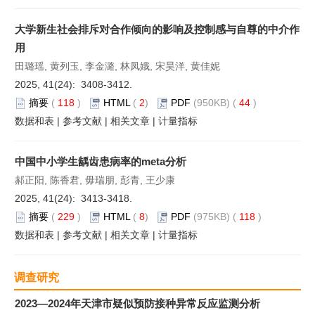
大学新生社会排斥对合作倾向的影响及控制感与自尊的中介作
用
田璐瑶, 黄列玉, 李金潞, 林凤娥, 宋昊洋, 黄佳妮
2025, 41(24): 3408-3412.
摘要
(
118
)
HTML
(
2
)
PDF
(950KB) (
44
)
数据和表
|
参考文献
|
相关文章
|
计量指标
中国中小学生龋齿患病率的meta分析
郝正阳, 陈香君, 毋瑞朋, 彭青, 王少康
2025, 41(24): 3413-3418.
摘要
(
229
)
HTML
(
8
)
PDF
(975KB) (
118
)
数据和表
|
参考文献
|
相关文章
|
计量指标
调查研究
2023—2024年天津市疑似预防接种异常反应监测分析