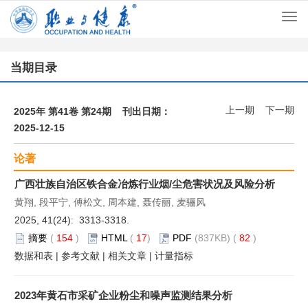
Togg
navi
当期目录
上一期
下一期
2025年 第41卷 第24期 刊出日期：
2025-12-15
论著
广西壮族自治区铁合金冶炼行业烟/尘危害状况及风险分析
黄翔, 段平宁, 傅松文, 周本建, 聂传丽, 麦骊风
2025, 41(24): 3313-3318.
摘要
(
154
)
HTML
(
17
)
PDF
(837KB) (
82
)
数据和表
|
参考文献
|
相关文章
|
计量指标
2023年黄石市采矿企业粉尘和噪声监测结果分析