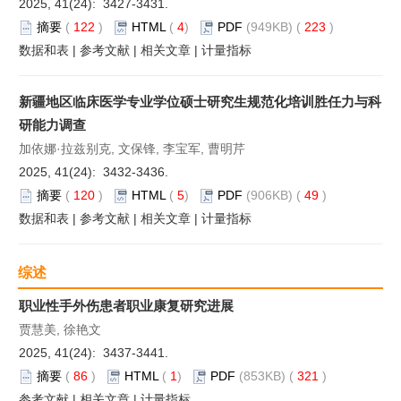
2025, 41(24): 3427-3431.
摘要
(
122
)
HTML
(
4
)
PDF
(949KB) (
223
)
数据和表
|
参考文献
|
相关文章
|
计量指标
新疆地区临床医学专业学位硕士研究生规范化培训胜任力与科
研能力调查
加依娜·拉兹别克, 文保锋, 李宝军, 曹明芹
2025, 41(24): 3432-3436.
摘要
(
120
)
HTML
(
5
)
PDF
(906KB) (
49
)
数据和表
|
参考文献
|
相关文章
|
计量指标
综述
职业性手外伤患者职业康复研究进展
贾慧美, 徐艳文
2025, 41(24): 3437-3441.
摘要
(
86
)
HTML
(
1
)
PDF
(853KB) (
321
)
参考文献
|
相关文章
|
计量指标