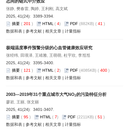
态间的链式中介效应
张静, 樊春雷, 陶婷, 王利刚, 高文斌
2025, 41(24): 3389-3394.
摘要
(
201
)
HTML
(
4
)
PDF
(882KB) (
41
)
数据和表
|
参考文献
|
相关文章
|
计量指标
极端温度事件预警分级的心血管健康效应研究
张经纬, 田瑛泽, 王靖雅, 王萌萌, 杜宇欣, 李湉湉
2025, 41(24): 3395-3400.
摘要
(
121
)
HTML
(
2
)
PDF
(4085KB) (
400
)
数据和表
|
参考文献
|
相关文章
|
计量指标
2003—2019年31个重点城市大气NO
的污染特征分析
2
廖岩, 王丽, 张文丽
2025, 41(24): 3401-3407.
摘要
(
95
)
HTML
(
7
)
PDF
(2211KB) (
51
)
数据和表
|
参考文献
|
相关文章
|
计量指标