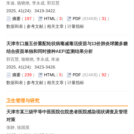
朱迪, 骆晓艳, 李永成, 郭百慧
2025, 41(24): 3419-3422.
摘要
(
197
)
HTML
(
3
)
PDF
(834KB) (
31
)
数据和表
|
参考文献
|
相关文章
|
计量指标
天津市口服五价重配轮状病毒减毒活疫苗与13价肺炎球菌多糖
结合疫苗单独和同时接种AEFI监测结果分析
郭百慧, 骆晓艳, 李永成, 朱迪
2025, 41(24): 3423-3426.
摘要
(
239
)
HTML
(
5
)
PDF
(824KB) (
92
)
数据和表
|
参考文献
|
相关文章
|
计量指标
卫生管理与研究
天津市某三级甲等中医医院住院患者医院感染现状调查及管理
对策
张静, 徐国英