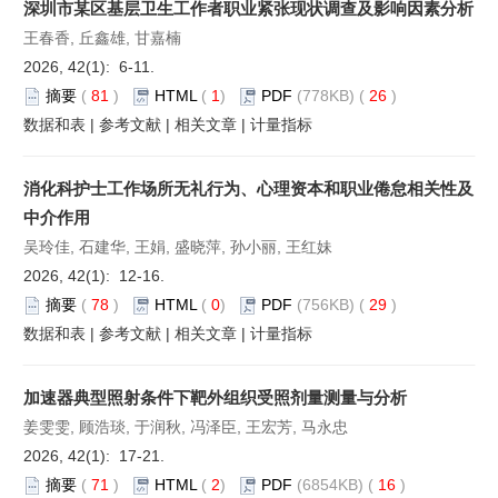
深圳市某区基层卫生工作者职业紧张现状调查及影响因素分析
王春香, 丘鑫雄, 甘嘉楠
2026, 42(1): 6-11.
摘要
(
81
)
HTML
(
1
)
PDF
(778KB) (
26
)
数据和表
|
参考文献
|
相关文章
|
计量指标
消化科护士工作场所无礼行为、心理资本和职业倦怠相关性及
中介作用
吴玲佳, 石建华, 王娟, 盛晓萍, 孙小丽, 王红妹
2026, 42(1): 12-16.
摘要
(
78
)
HTML
(
0
)
PDF
(756KB) (
29
)
数据和表
|
参考文献
|
相关文章
|
计量指标
加速器典型照射条件下靶外组织受照剂量测量与分析
姜雯雯, 顾浩琰, 于润秋, 冯泽臣, 王宏芳, 马永忠
2026, 42(1): 17-21.
摘要
(
71
)
HTML
(
2
)
PDF
(6854KB) (
16
)