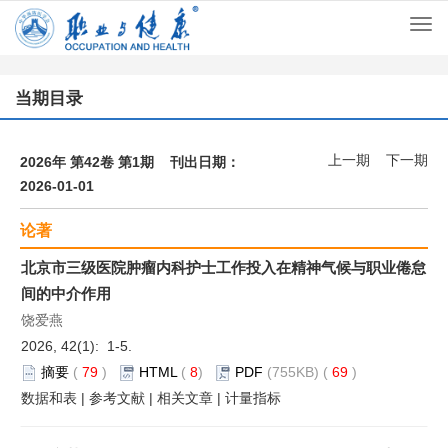
Togg
navi
当期目录
上一期
下一期
2026年 第42卷 第1期 刊出日期：
2026-01-01
论著
北京市三级医院肿瘤内科护士工作投入在精神气候与职业倦怠
间的中介作用
饶爱燕
2026, 42(1): 1-5.
摘要
(
79
)
HTML
(
8
)
PDF
(755KB) (
69
)
数据和表
|
参考文献
|
相关文章
|
计量指标