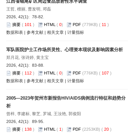
江西省铀尾矿区周边食品放射性水平调查
王哲, 檀丽, 曹发明, 邓磊
2026, 42(1): 78-82.
摘要
(
101
)
HTML
(
0
)
PDF
(779KB) (
11
)
数据和表
|
参考文献
|
相关文章
|
计量指标
军队医院护士工作场所灵性、心理资本现状及影响因素分析
郑月花, 张诗婷, 黄主宝
2026, 42(1): 83-88.
摘要
(
112
)
HTML
(
0
)
PDF
(776KB) (
107
)
数据和表
|
参考文献
|
相关文章
|
计量指标
2005—2023年贺州市新报告HIV/AIDS病例流行特征和趋势分
析
曾梓, 李建标, 黎芝, 罗城, 王汝艳, 郭俊阳
2026, 42(1): 89-95.
摘要
(
138
)
HTML
(
1
)
PDF
(2253KB) (
20
)