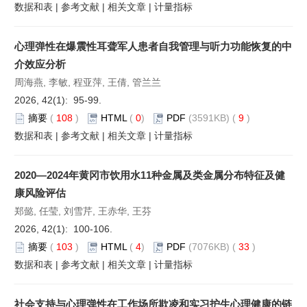
数据和表
|
参考文献
|
相关文章
|
计量指标
心理弹性在爆震性耳聋军人患者自我管理与听力功能恢复的中
介效应分析
周海燕, 李敏, 程亚萍, 王倩, 管兰兰
2026, 42(1): 95-99.
摘要
(
108
)
HTML
(
0
)
PDF
(3591KB) (
9
)
数据和表
|
参考文献
|
相关文章
|
计量指标
2020—2024年黄冈市饮用水11种金属及类金属分布特征及健
康风险评估
郑懿, 任莹, 刘雪芹, 王赤华, 王芬
2026, 42(1): 100-106.
摘要
(
103
)
HTML
(
4
)
PDF
(7076KB) (
33
)
数据和表
|
参考文献
|
相关文章
|
计量指标
社会支持与心理弹性在工作场所欺凌和实习护生心理健康的链