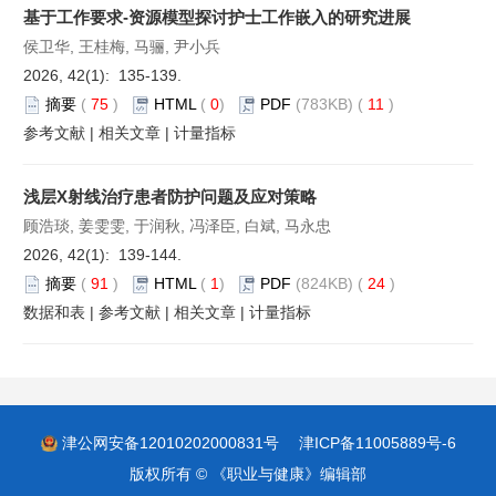
基于工作要求-资源模型探讨护士工作嵌入的研究进展
侯卫华, 王桂梅, 马骊, 尹小兵
2026, 42(1): 135-139.
摘要
(
75
)
HTML
(
0
)
PDF
(783KB) (
11
)
参考文献
|
相关文章
|
计量指标
浅层X射线治疗患者防护问题及应对策略
顾浩琰, 姜雯雯, 于润秋, 冯泽臣, 白斌, 马永忠
2026, 42(1): 139-144.
摘要
(
91
)
HTML
(
1
)
PDF
(824KB) (
24
)
数据和表
|
参考文献
|
相关文章
|
计量指标
津公网安备12010202000831号
津ICP备11005889号-6
版权所有 © 《职业与健康》编辑部