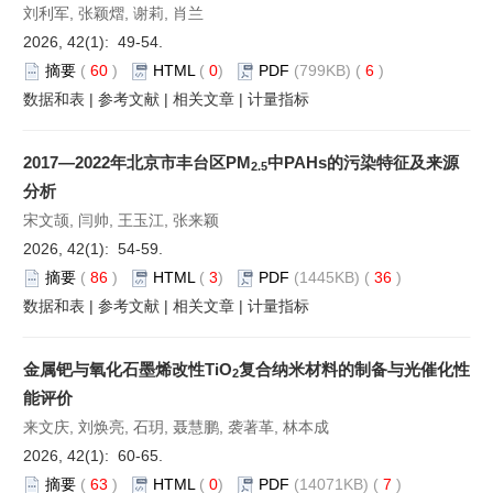
刘利军, 张颖熠, 谢莉, 肖兰
2026, 42(1): 49-54.
摘要
(
60
)
HTML
(
0
)
PDF
(799KB) (
6
)
数据和表
|
参考文献
|
相关文章
|
计量指标
2017—2022年北京市丰台区PM
中PAHs的污染特征及来源
2.5
分析
宋文颉, 闫帅, 王玉江, 张来颖
2026, 42(1): 54-59.
摘要
(
86
)
HTML
(
3
)
PDF
(1445KB) (
36
)
数据和表
|
参考文献
|
相关文章
|
计量指标
金属钯与氧化石墨烯改性TiO
复合纳米材料的制备与光催化性
2
能评价
来文庆, 刘焕亮, 石玥, 聂慧鹏, 袭著革, 林本成
2026, 42(1): 60-65.
摘要
(
63
)
HTML
(
0
)
PDF
(14071KB) (
7
)