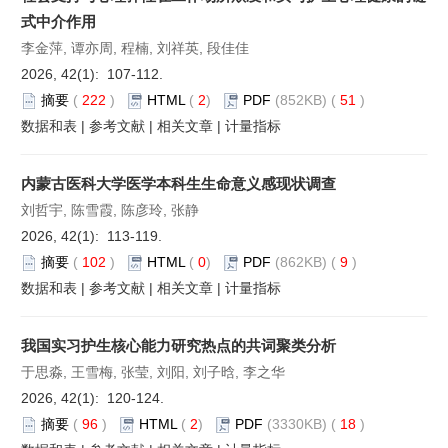
式中介作用
李金萍, 谭亦周, 程楠, 刘祥英, 段佳佳
2026, 42(1): 107-112.
摘要
(
222
)
HTML
(
2
)
PDF
(852KB) (
51
)
数据和表
|
参考文献
|
相关文章
|
计量指标
内蒙古医科大学医学本科生生命意义感现状调查
刘哲宇, 陈雪霞, 陈彦玲, 张静
2026, 42(1): 113-119.
摘要
(
102
)
HTML
(
0
)
PDF
(862KB) (
9
)
数据和表
|
参考文献
|
相关文章
|
计量指标
我国实习护生核心能力研究热点的共词聚类分析
于思淼, 王雪梅, 张莹, 刘阳, 刘子晗, 李之华
2026, 42(1): 120-124.
摘要
(
96
)
HTML
(
2
)
PDF
(3330KB) (
18
)