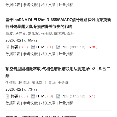
数据和表
|
参考文献
|
相关文章
|
计量指标
基于lncRNA DLEU2/miR-655/SMAD7信号通路探讨山茱萸新
苷对镉暴露大鼠骨损伤骨关节炎的影响
白波, 马佳良, 刘永权, 张玉舰, 陈国栋, 龚珊
2026, 42(1): 65-72.
摘要
(
73
)
HTML
(
1
)
PDF
(3805KB) (
678
)
数据和表
|
参考文献
|
相关文章
|
计量指标
顶空箭型固相微萃取-气相色谱质谱联用法测定尿中2，5-己二
酮
仇倩颖, 杨清华, 施逸岚, 叶青华, 王金鑫
2026, 42(1): 73-77.
摘要
(
83
)
HTML
(
0
)
PDF
(1052KB) (
67
)
数据和表
|
参考文献
|
相关文章
|
计量指标