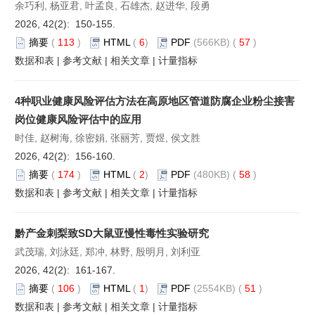
余巧利, 杨亚君, 叶孟良, 石雄杰, 赵进华, 段勇
2026, 42(2): 150-155.
摘要
(
113
)
HTML
(
6
)
PDF
(566KB) (
57
)
数据和表
|
参考文献
|
相关文章
|
计量指标
4种职业健康风险评估方法在高原地区管道防腐企业粉尘接害
岗位健康风险评估中的应用
时佳, 赵树海, 徐密娟, 张丽芳, 贾煜, 侯文胜
2026, 42(2): 156-160.
摘要
(
174
)
HTML
(
2
)
PDF
(480KB) (
58
)
数据和表
|
参考文献
|
相关文章
|
计量指标
黔产金刺梨致SD大鼠亚慢性毒性实验研究
武茂瑞, 刘泳廷, 郑冲, 林野, 殷明月, 刘利亚
2026, 42(2): 161-167.
摘要
(
106
)
HTML
(
1
)
PDF
(2554KB) (
51
)
数据和表
|
参考文献
|
相关文章
|
计量指标