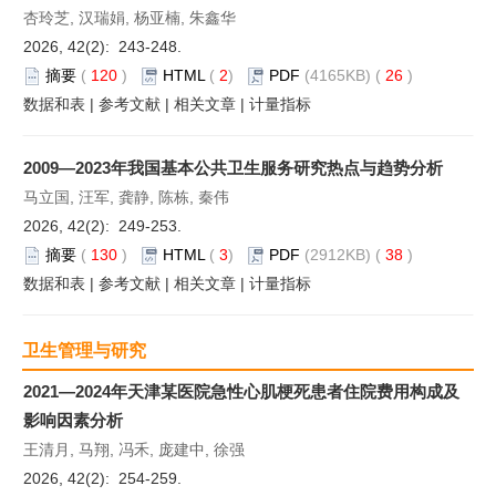
杏玲芝, 汉瑞娟, 杨亚楠, 朱鑫华
2026, 42(2): 243-248.
摘要
(
120
)
HTML
(
2
)
PDF
(4165KB) (
26
)
数据和表
|
参考文献
|
相关文章
|
计量指标
2009—2023年我国基本公共卫生服务研究热点与趋势分析
马立国, 汪军, 龚静, 陈栋, 秦伟
2026, 42(2): 249-253.
摘要
(
130
)
HTML
(
3
)
PDF
(2912KB) (
38
)
数据和表
|
参考文献
|
相关文章
|
计量指标
卫生管理与研究
2021—2024年天津某医院急性心肌梗死患者住院费用构成及
影响因素分析
王清月, 马翔, 冯禾, 庞建中, 徐强
2026, 42(2): 254-259.