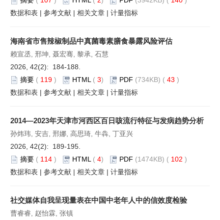
数据和表
|
参考文献
|
相关文章
|
计量指标
海南省市售辣椒制品中真菌毒素膳食暴露风险评估
赖宣丞, 邢坤, 聂宏骞, 黎承, 石慧
2026, 42(2): 184-188.
摘要
(
119
)
HTML
(
3
)
PDF
(734KB) (
43
)
数据和表
|
参考文献
|
相关文章
|
计量指标
2014—2023年天津市河西区百日咳流行特征与发病趋势分析
孙炜玮, 安吉, 邢娜, 高思琦, 牛犇, 丁亚兴
2026, 42(2): 189-195.
摘要
(
114
)
HTML
(
4
)
PDF
(1474KB) (
102
)
数据和表
|
参考文献
|
相关文章
|
计量指标
社交媒体自我呈现量表在中国中老年人中的信效度检验
曹睿睿, 赵怡霖, 张镇