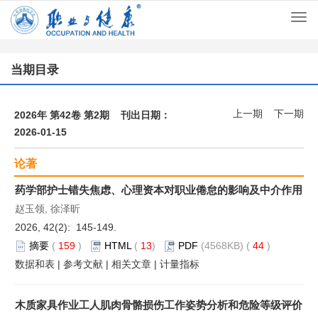
Togg
navi
当期目录
上一期
下一期
2026年 第42卷 第2期 刊出日期：
2026-01-15
论著
药学部护士错失焦虑、心理资本对职业倦怠的影响及中介作用
赵玉领, 徐泽昕
2026, 42(2): 145-149.
摘要
(
159
)
HTML
(
13
)
PDF
(4568KB) (
44
)
数据和表
|
参考文献
|
相关文章
|
计量指标
木质家具作业工人肌肉骨骼损伤工作姿势分析和危险等级评价