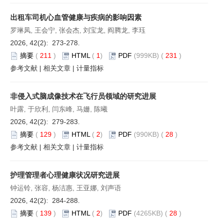
出租车司机心血管健康与疾病的影响因素
罗琳凤, 王会宁, 张会杰, 刘宝龙, 阎腾龙, 李珏
2026, 42(2): 273-278.
摘要
(
211
)
HTML
(
1
)
PDF
(999KB) (
231
)
参考文献
|
相关文章
|
计量指标
非侵入式脑成像技术在飞行员领域的研究进展
叶露, 于欣利, 闫东峰, 马姗, 陈曦
2026, 42(2): 279-283.
摘要
(
129
)
HTML
(
2
)
PDF
(990KB) (
28
)
参考文献
|
相关文章
|
计量指标
护理管理者心理健康状况研究进展
钟运铃, 张容, 杨洁惠, 王亚娜, 刘声语
2026, 42(2): 284-288.
摘要
(
139
)
HTML
(
2
)
PDF
(4265KB) (
28
)