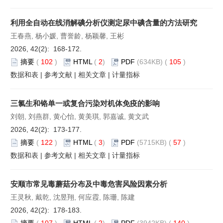
利用全自动在线消解碘分析仪测定尿中碘含量的方法研究
王春燕, 杨小媛, 曹誉龄, 杨颖馨, 王彬
2026, 42(2): 168-172.
摘要
(
102
)
HTML
(
2
)
PDF
(634KB) (
105
)
数据和表
|
参考文献
|
相关文章
|
计量指标
三氯生和铬单一或复合污染对机体免疫的影响
刘朝, 刘燕群, 黄心怡, 黄美琪, 郭嘉诚, 黄文武
2026, 42(2): 173-177.
摘要
(
122
)
HTML
(
3
)
PDF
(5715KB) (
57
)
数据和表
|
参考文献
|
相关文章
|
计量指标
安顺市常见毒蘑菇分布及中毒危害风险因素分析
王灵秋, 戴乾, 沈昱翔, 何应霞, 陈珊, 陈建
2026, 42(2): 178-183.
摘要
(
107
)
HTML
(
2
)
PDF
(3942KB) (
140
)