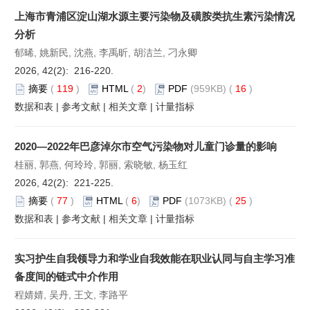
上海市青浦区淀山湖水源主要污染物及磺胺类抗生素污染情况
分析
郁晞, 姚新民, 沈燕, 李禹昕, 胡洁兰, 刁永卿
2026, 42(2): 216-220.
摘要
(
119
)
HTML
(
2
)
PDF
(959KB) (
16
)
数据和表
|
参考文献
|
相关文章
|
计量指标
2020—2022年巴彦淖尔市空气污染物对儿童门诊量的影响
桂丽, 郭燕, 何玲玲, 郭丽, 索晓敏, 杨玉红
2026, 42(2): 221-225.
摘要
(
77
)
HTML
(
6
)
PDF
(1073KB) (
25
)
数据和表
|
参考文献
|
相关文章
|
计量指标
实习护生自我领导力和学业自我效能在职业认同与自主学习准
备度间的链式中介作用
程婧婧, 吴丹, 王文, 李路平