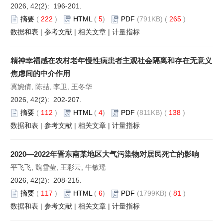
2026, 42(2): 196-201.
摘要
(
222
)
HTML
(
5
)
PDF
(791KB) (
265
)
数据和表
|
参考文献
|
相关文章
|
计量指标
精神幸福感在农村老年慢性病患者主观社会隔离和存在无意义
焦虑间的中介作用
冀婉倩, 陈喆, 李卫, 王冬华
2026, 42(2): 202-207.
摘要
(
112
)
HTML
(
4
)
PDF
(811KB) (
138
)
数据和表
|
参考文献
|
相关文章
|
计量指标
2020—2022年晋东南某地区大气污染物对居民死亡的影响
平飞飞, 魏雪莹, 王彩云, 牛敏瑶
2026, 42(2): 208-215.
摘要
(
117
)
HTML
(
6
)
PDF
(1799KB) (
81
)
数据和表
|
参考文献
|
相关文章
|
计量指标