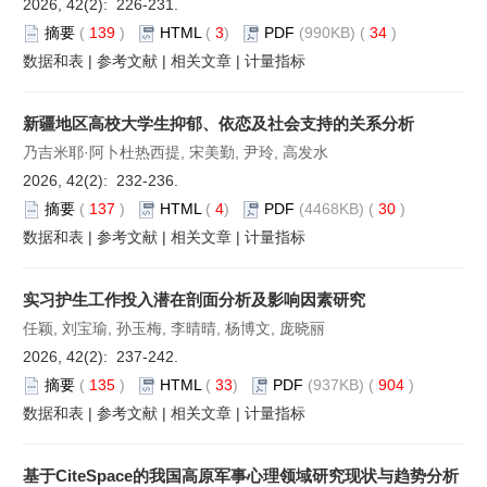
2026, 42(2): 226-231.
摘要
(
139
)
HTML
(
3
)
PDF
(990KB) (
34
)
数据和表
|
参考文献
|
相关文章
|
计量指标
新疆地区高校大学生抑郁、依恋及社会支持的关系分析
乃吉米耶·阿卜杜热西提, 宋美勤, 尹玲, 高发水
2026, 42(2): 232-236.
摘要
(
137
)
HTML
(
4
)
PDF
(4468KB) (
30
)
数据和表
|
参考文献
|
相关文章
|
计量指标
实习护生工作投入潜在剖面分析及影响因素研究
任颖, 刘宝瑜, 孙玉梅, 李晴晴, 杨博文, 庞晓丽
2026, 42(2): 237-242.
摘要
(
135
)
HTML
(
33
)
PDF
(937KB) (
904
)
数据和表
|
参考文献
|
相关文章
|
计量指标
基于CiteSpace的我国高原军事心理领域研究现状与趋势分析