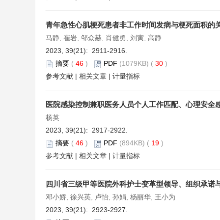
青年急性心肌梗死患者非工作时间发病与梗死面积的
马静, 崔岩, 邹众赫, 肖健勇, 刘寅, 高静
2023, 39(21): 2911-2916.
摘要
(
46
)
PDF
(1079KB) (
30
)
参考文献
|
相关文章
|
计量指标
医院感染控制兼职医务人员个人工作匹配、心理安全
杨英
2023, 39(21): 2917-2922.
摘要
(
46
)
PDF
(894KB) (
19
)
参考文献
|
相关文章
|
计量指标
四川省三级甲等医院外科护士变革型领导、组织承诺
邓小娇, 徐兴英, 卢怡, 孙娟, 杨丽华, 王小为
2023, 39(21): 2923-2927.