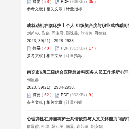
摘要
(
38
)
PDF
(936KB) (
35
)
参考文献
|
相关文章
|
计量指标
成就动机在临床护士个人-组织契合度与职业成功感间
刘芮杉, 吕金, 周淑君, 邵珠燕, 范清美, 乔建红
2023, 39(21): 2928-2933.
摘要
(
48
)
PDF
(913KB) (
17
)
参考文献
|
相关文章
|
计量指标
南充市6所三级综合医院急诊科医务人员工作场所心
刘显群
2023, 39(21): 2934-2938.
摘要
(
52
)
PDF
(932KB) (
9
)
参考文献
|
相关文章
|
计量指标
心理弹性在肿瘤科护士共情疲劳与人文关怀能力间的
廖晨霞, 杜华, 韩江英, 陈晨, 袁芳臻, 胡安妮