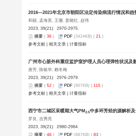
2016—2021年北京市朝阳区法定传染病流行情况和趋
和丽, 孟海英, 王珊, 姜晓红, 赵伟
2023, 39(21): 2970-2975.
摘要
(
36
)
PDF
(3424KB) (
21
)
参考文献
|
相关文章
|
计量指标
广州市心脏外科重症监护室护理人员心理弹性状况及
唐芳, 陈银华, 赖冬梅
2023, 39(21): 2976-2979.
摘要
(
52
)
PDF
(907KB) (
115
)
参考文献
|
相关文章
|
计量指标
西宁市二城区采暖期大气PM
中多环芳烃的源解析及
2.5
罗良, 吉秀亮
2023, 39(21): 2980-2984.
摘要
(
46
)
PDF
(887KB) (
83
)