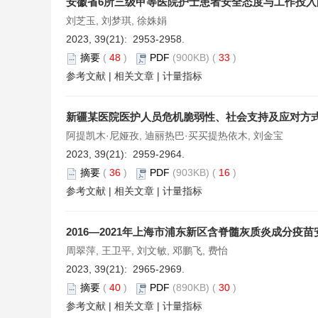
安徽省6所三级甲等医院护士患者安全态度与工作投入
刘芝玉, 刘梦琪, 徐姝娟
2023, 39(21): 2953-2958.
摘要
(
48
)
PDF
(900KB) (
33
)
参考文献
|
相关文章
|
计量指标
新疆某医院医护人员危机脆弱性、社会支持及应对方
阿提凯木·尼娅孜, 迪丽热巴·买买提热依木, 刘金宝
2023, 39(21): 2959-2964.
摘要
(
36
)
PDF
(903KB) (
16
)
参考文献
|
相关文章
|
计量指标
2016—2021年上海市浦东新区含脊髓灰质炎成分疫
周翠萍, 王卫平, 刘文敏, 邓鹏飞, 费怡
2023, 39(21): 2965-2969.
摘要
(
40
)
PDF
(890KB) (
30
)
参考文献
|
相关文章
|
计量指标