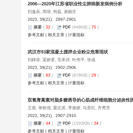
2006—2020年江苏省职业性尘肺病新发病例分析
刘逸辰, 周琅, 韩磊, 谢丽庄
2023, 39(21): 2897-2901.
摘要
(
32
)
PDF
(948KB) (
75
)
参考文献
|
相关文章
|
计量指标
武汉市93家混凝土搅拌企业粉尘危害现状
刘静容, 梁娇君, 毛革诗, 叶伟平, 张成
2023, 39(21): 2902-2906.
摘要
(
83
)
PDF
(878KB) (
29
)
参考文献
|
相关文章
|
计量指标
双氢青蒿素对脂多糖诱导的心肌成纤维细胞分泌炎性因子
王燕, 单铁强, 栗志英, 李俊娇, 马景红, 齐秀芳
2023, 39(21): 2907-2910.
摘要
(
44
)
PDF
(1593KB) (
34
)
参考文献
|
相关文章
|
计量指标