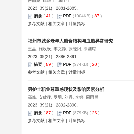
傅丽桑, 庄耀宁, 陈佳佳
2023, 39(21): 2881-2885.
摘要
(
41
)
PDF
(1004KB) (
87
)
参考文献
|
相关文章
|
计量指标
福州市城乡老年人膳食结构与血脂异常研究
王晶, 施欢欢, 李文静, 张晓阳, 徐幽琼
2023, 39(21): 2886-2891.
摘要
(
59
)
PDF
(974KB) (
20
)
参考文献
|
相关文章
|
计量指标
男护士职业尊重感现状及影响因素分析
高峰, 安啟萍, 罗羽, 刘丹, 李娜, 周雨晨
2023, 39(21): 2892-2896.
摘要
(
87
)
PDF
(879KB) (
26
)
参考文献
|
相关文章
|
计量指标