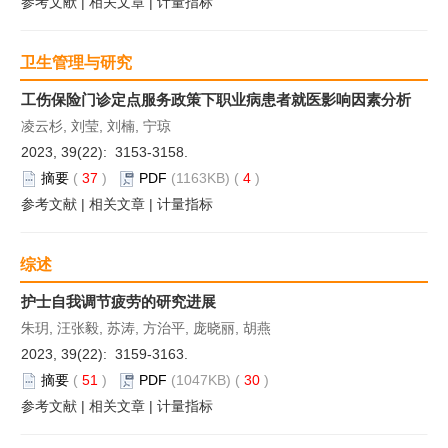
参考文献
|
相关文章
|
计量指标
卫生管理与研究
工伤保险门诊定点服务政策下职业病患者就医影响因素分析
凌云杉, 刘莹, 刘楠, 宁琼
2023, 39(22): 3153-3158.
摘要
(
37
)
PDF
(1163KB) (
4
)
参考文献
|
相关文章
|
计量指标
综述
护士自我调节疲劳的研究进展
朱玥, 汪张毅, 苏涛, 方治平, 庞晓丽, 胡燕
2023, 39(22): 3159-3163.
摘要
(
51
)
PDF
(1047KB) (
30
)
参考文献
|
相关文章
|
计量指标