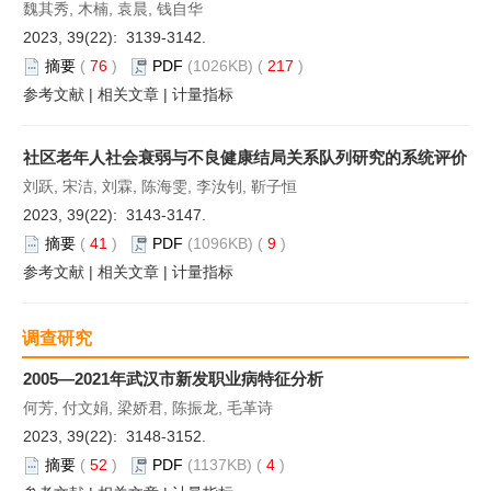
魏其秀, 木楠, 袁晨, 钱自华
2023, 39(22): 3139-3142.
摘要
(
76
)
PDF
(1026KB) (
217
)
参考文献
|
相关文章
|
计量指标
社区老年人社会衰弱与不良健康结局关系队列研究的系统评价
刘跃, 宋洁, 刘霖, 陈海雯, 李汝钊, 靳子恒
2023, 39(22): 3143-3147.
摘要
(
41
)
PDF
(1096KB) (
9
)
参考文献
|
相关文章
|
计量指标
调查研究
2005—2021年武汉市新发职业病特征分析
何芳, 付文娟, 梁娇君, 陈振龙, 毛革诗
2023, 39(22): 3148-3152.
摘要
(
52
)
PDF
(1137KB) (
4
)