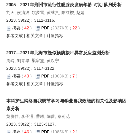
2005—2021年荆州市流行性腮腺炎发病年龄-时期-队列分析
刘天, 侯清波, 姚梦雷, 黄继贵, 陈红樱, 赵婧
2023, 39(22): 3112-3116.
摘要
(
42
)
PDF
(2327KB) (
22
)
参考文献
|
相关文章
|
计量指标
2017—2021年北海市疑似预防接种异常反应监测分析
周玲, 刘青华, 梁家雯, 黄以宁
2023, 39(22): 3117-3122.
摘要
(
40
)
PDF
(1063KB) (
7
)
参考文献
|
相关文章
|
计量指标
本科护生网络自我调节学习与学业自我效能的相关性及影响因
素分析
黄腾佳, 李子滢, 曹曦, 陈蕾, 秦莉花
2023, 39(22): 3123-3127.
摘要
(
46
)
PDF
(1085KB) (
2
)