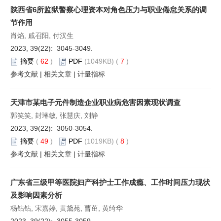
陕西省6所监狱警察心理资本对角色压力与职业倦怠关系的调
节作用
肖焰, 戚召阳, 付汉生
2023, 39(22): 3045-3049.
摘要
(
62
)
PDF
(1049KB) (
7
)
参考文献
|
相关文章
|
计量指标
天津市某电子元件制造企业职业病危害因素现状调查
郭笑笑, 封琳敏, 张慧庆, 刘静
2023, 39(22): 3050-3054.
摘要
(
49
)
PDF
(1019KB) (
8
)
参考文献
|
相关文章
|
计量指标
广东省三级甲等医院妇产科护士工作成瘾、工作时间压力现状
及影响因素分析
杨钻钻, 宋嘉婷, 黄黛苑, 曹茁, 黄绮华
2023, 39(22): 3055-3059.