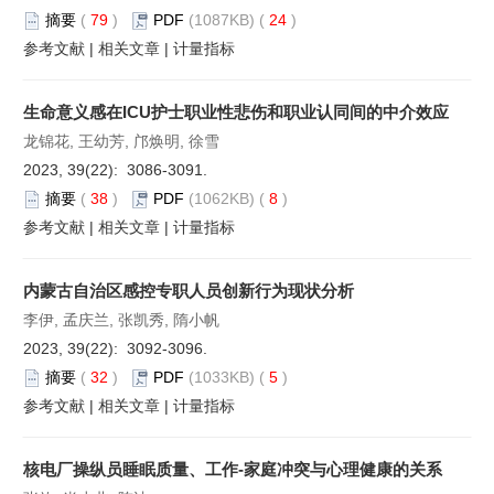
摘要
(
79
)
PDF
(1087KB) (
24
)
参考文献
|
相关文章
|
计量指标
生命意义感在ICU护士职业性悲伤和职业认同间的中介效应
龙锦花, 王幼芳, 邝焕明, 徐雪
2023, 39(22): 3086-3091.
摘要
(
38
)
PDF
(1062KB) (
8
)
参考文献
|
相关文章
|
计量指标
内蒙古自治区感控专职人员创新行为现状分析
李伊, 孟庆兰, 张凯秀, 隋小帆
2023, 39(22): 3092-3096.
摘要
(
32
)
PDF
(1033KB) (
5
)
参考文献
|
相关文章
|
计量指标
核电厂操纵员睡眠质量、工作-家庭冲突与心理健康的关系