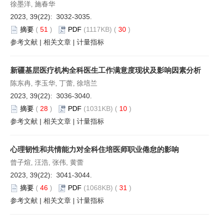
徐墨洋, 施春华
2023, 39(22): 3032-3035.
摘要
(
51
)
PDF
(1117KB) (
30
)
参考文献
|
相关文章
|
计量指标
新疆基层医疗机构全科医生工作满意度现状及影响因素分析
陈东冉, 李玉华, 丁蕾, 徐培兰
2023, 39(22): 3036-3040.
摘要
(
28
)
PDF
(1031KB) (
10
)
参考文献
|
相关文章
|
计量指标
心理韧性和共情能力对全科住培医师职业倦怠的影响
曾子煊, 汪浩, 张伟, 黄蕾
2023, 39(22): 3041-3044.
摘要
(
46
)
PDF
(1068KB) (
31
)
参考文献
|
相关文章
|
计量指标