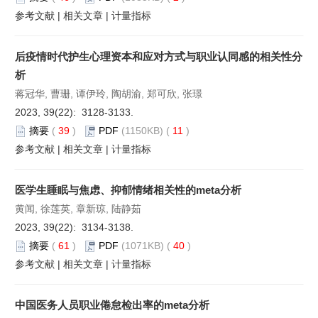
参考文献
|
相关文章
|
计量指标
后疫情时代护生心理资本和应对方式与职业认同感的相关性分
析
蒋冠华, 曹珊, 谭伊玲, 陶胡渝, 郑可欣, 张璟
2023, 39(22): 3128-3133.
摘要
(
39
)
PDF
(1150KB) (
11
)
参考文献
|
相关文章
|
计量指标
医学生睡眠与焦虑、抑郁情绪相关性的meta分析
黄闻, 徐莲英, 章新琼, 陆静茹
2023, 39(22): 3134-3138.
摘要
(
61
)
PDF
(1071KB) (
40
)
参考文献
|
相关文章
|
计量指标
中国医务人员职业倦怠检出率的meta分析