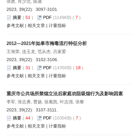
张效, 肖少北, 陈迪
2023, 39(22): 3097-3101.
摘要
(
51
)
PDF
(1149KB) (
7
)
参考文献
|
相关文章
|
计量指标
2012—2021年如皋市梅毒流行特征分析
王海荣, 连玉龙, 范从杰, 吕家爱
2023, 39(22): 3102-3106.
摘要
(
31
)
PDF
(1435KB) (
18
)
参考文献
|
相关文章
|
计量指标
重庆市公共场所禁烟立法后家庭劝阻吸烟行为及影响因素
李军, 张志勇, 曹扬, 徐胤凯, 叶志强, 张黎
2023, 39(22): 3107-3111.
摘要
(
44
)
PDF
(1035KB) (
7
)
参考文献
|
相关文章
|
计量指标