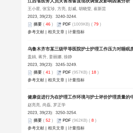
江西省医务人员灾害准备度现状调查及影响因素分析
王小星, 张宝珍, 方亮, 彭威, 胡晓莹, 崔新芸
2023, 39(23): 3240-3244.
摘要
(
46
)
PDF
(1009KB) (
79
)
参考文献
|
相关文章
|
计量指标
乌鲁木齐市某三级甲等医院护士护理工作压力对睡眠
盖娟, 蒋升, 姜丽娜, 徐静
2023, 39(23): 3245-3249.
摘要
(
41
)
PDF
(957KB) (
18
)
参考文献
|
相关文章
|
计量指标
健康促进行为在护理工作环境与护士评价护理质量的
赵亮亮, 尚磊, 罗正学
2023, 39(23): 3250-3254.
摘要
(
52
)
PDF
(962KB) (
8
)
参考文献
|
相关文章
|
计量指标