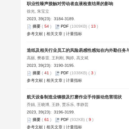
职业性噪声接触对劳动者血液检查结果的影响
徐光, 朱宝立
2023, 39(23): 3184-3189.
摘要
(
54
)
PDF
(1009KB) (
13
)
参考文献
|
相关文章
|
计量指标
造纸及相关行业员工的风险易感性感知在内外勤任务
高丽, 樊春雷, 王利刚, 陶婷, 高文斌
2023, 39(23): 3190-3195.
摘要
(
41
)
PDF
(1038KB) (
3
)
参考文献
|
相关文章
|
计量指标
航天设备制造业铆接及打磨作业手传振动危害现状
乔娟, 王晓博, 王静, 贾乐乐, 李静芸
2023, 39(23): 3196-3199.
摘要
(
61
)
PDF
(932KB) (
9
)
参考文献
|
相关文章
|
计量指标