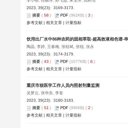
李小萌, 任丽萍, 孙飞霞, 宋玉萍, 高朴洁
2023, 39(23): 3169-3173.
摘要
(
58
)
PDF
(962KB) (
3
)
参考文献
|
相关文章
|
计量指标
饮用出厂水中86种农药的固相萃取-超高效液相色谱-
陶晶, 李婷, 王春梅, 张桂斌, 张锐, 张永
2023, 39(23): 3174-3179.
摘要
(
43
)
PDF
(1077KB) (
6
)
参考文献
|
相关文章
|
计量指标
重庆市核医学工作人员内照射剂量监测
吴梦云, 张华东, 李奎
2023, 39(23): 3180-3183.
摘要
(
51
)
PDF
(995KB) (
2
)
参考文献
|
相关文章
|
计量指标