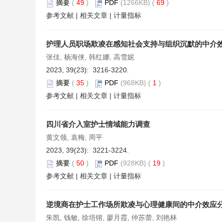
摘要
(
49
)
PDF
(1266KB) (
69
)
参考文献
|
相关文章
|
计量指标
护理人员职场欺凌在感知社会支持与组织沉默的中介
张佳, 杨海侠, 韩红娜, 高雪妮
2023, 39(23): 3216-3220.
摘要
(
35
)
PDF
(968KB) (
1
)
参考文献
|
相关文章
|
计量指标
四川省介入室护士情域能力调查
黄文领, 袁梅, 周平
2023, 39(23): 3221-3224.
摘要
(
50
)
PDF
(928KB) (
19
)
参考文献
|
相关文章
|
计量指标
逆境商在护士工作场所欺凌与心理健康间的中介效应
朱凯, 钱敏, 徐培镕, 廖月霞, 仲苏蕾, 刘艳林