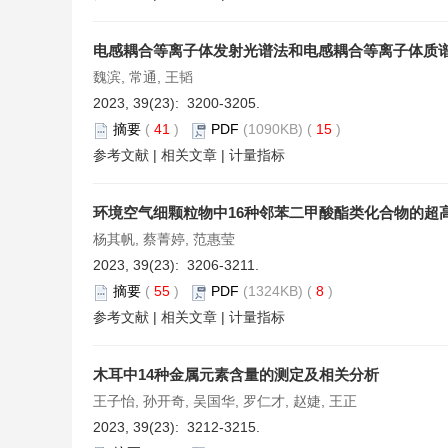
电感耦合等离子体发射光谱法和电感耦合等离子体质
魏滨, 常通, 王韬
2023, 39(23): 3200-3205.
摘要
(
41
)
PDF
(1090KB) (
15
)
参考文献
|
相关文章
|
计量指标
环境空气细颗粒物中16种邻苯二甲酸酯类化合物的超
杨其帆, 蔡菁婷, 范惠莹
2023, 39(23): 3206-3211.
摘要
(
55
)
PDF
(1324KB) (
8
)
参考文献
|
相关文章
|
计量指标
木耳中14种金属元素含量的测定及相关分析
王子怡, 孙开奇, 吴国华, 罗仁才, 赵婕, 王正
2023, 39(23): 3212-3215.