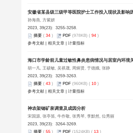
安徽省某县级三级甲等医院护士工作投入现状及影响
孙海燕, 方紫妍
2023, 39(23): 3255-3258.
摘要
(
34
)
PDF
(978KB) (
94
)
参考文献
|
相关文章
|
计量指标
海口市学龄前儿童过敏性鼻炎患病情况与居室内环境
胡一凡, 王硕敏, 吴祺晟, 周炳贤, 于德娥, 张静
2023, 39(23): 3259-3263.
摘要
(
43
)
PDF
(960KB) (
10
)
参考文献
|
相关文章
|
计量指标
神农架锶矿泉调查及成因分析
宋国源, 张亭笛, 牛作敬, 张秀琴, 李默然, 位秀丽
2023, 39(23): 3264-3269.
摘要
(
55
)
PDF
(1524KB) (
13
)