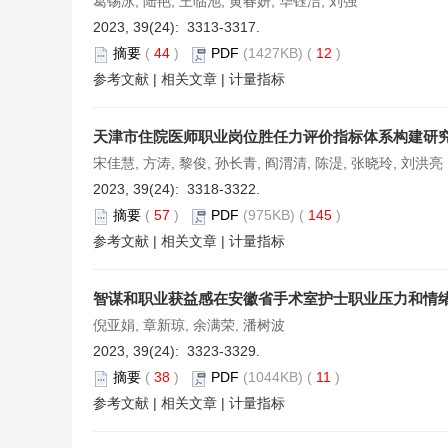
葛锡泳, 陆艳, 王临池, 黄春妍, 华钰洁, 刘强
2023, 39(24): 3313-3317.
摘要
(
44
)
PDF
(1427KB) (
12
)
参考文献
|
相关文章
|
计量指标
天津市住院医师职业岗位胜任力评价指标体系构建研
宋佳慧, 方涛, 黎俊, 孙长青, 阎渭清, 陈湜, 张晓玲, 刘洪亮
2023, 39(24): 3318-3322.
摘要
(
57
)
PDF
(975KB) (
145
)
参考文献
|
相关文章
|
计量指标
智谋和职业获益感在安徽省手术室护士职业压力和情
倪亚娟, 章新琼, 余满荣, 潘树波
2023, 39(24): 3323-3329.
摘要
(
38
)
PDF
(1044KB) (
11
)
参考文献
|
相关文章
|
计量指标