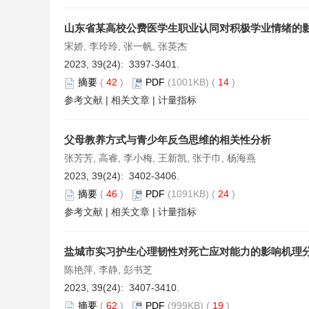
山东省某高校公费医学生职业认同对积极学业情绪的
宋娇, 李玲玲, 张一帆, 张英杰
2023, 39(24): 3397-3401.
摘要
(
42
)
PDF
(1001KB) (
14
)
参考文献
|
相关文章
|
计量指标
父母教养方式与青少年反刍思维的相关性分析
张芳芳, 高睿, 李小梅, 王新凯, 张于巾, 杨海燕
2023, 39(24): 3402-3406.
摘要
(
46
)
PDF
(1091KB) (
24
)
参考文献
|
相关文章
|
计量指标
盐城市实习护生心理韧性对死亡应对能力的影响机理
陈艳萍, 李静, 彭书芝
2023, 39(24): 3407-3410.
摘要
(
62
)
PDF
(999KB) (
19
)