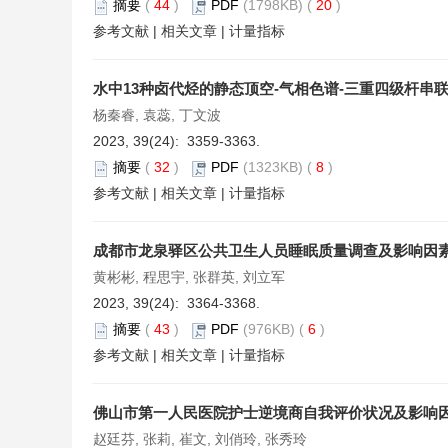
摘要
(
44
)
PDF
(1798KB) (
20
)
参考文献
|
相关文章
|
计量指标
水中13种卤代烃的静态顶空-气相色谱-三重四级杆串
杨秦睿, 袁蕊, 丁文波
2023, 39(24): 3359-3363.
摘要
(
32
)
PDF
(1323KB) (
8
)
参考文献
|
相关文章
|
计量指标
成都市龙泉驿区公共卫生人员睡眠质量调查及影响因
黄彬彬, 程思宇, 张群英, 刘立军
2023, 39(24): 3364-3368.
摘要
(
43
)
PDF
(976KB) (
6
)
参考文献
|
相关文章
|
计量指标
佛山市第一人民医院护士逆境商自我评价状况及影响
赵廷芬, 张莉, 崔文, 刘俏玲, 张秀玲