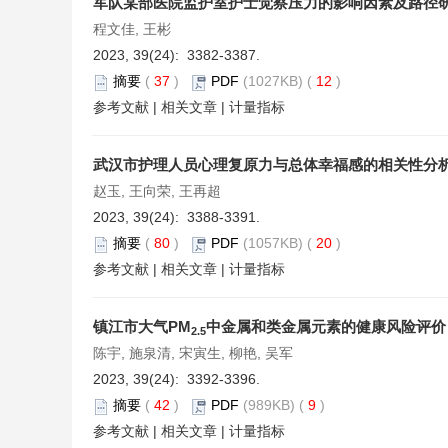
军队某部医院监护室护士觉察压力的影响因素及路径
程文佳, 王彬
2023, 39(24): 3382-3387.
摘要
(
37
)
PDF
(1027KB) (
12
)
参考文献
|
相关文章
|
计量指标
武汉市护理人员心理复原力与总体幸福感的相关性分
赵玉, 王向荣, 王再超
2023, 39(24): 3388-3391.
摘要
(
80
)
PDF
(1057KB) (
20
)
参考文献
|
相关文章
|
计量指标
镇江市大气PM
中金属和类金属元素的健康风险评价
2.5
陈宇, 施泉清, 宋寅生, 柳艳, 吴军
2023, 39(24): 3392-3396.
摘要
(
42
)
PDF
(989KB) (
9
)
参考文献
|
相关文章
|
计量指标