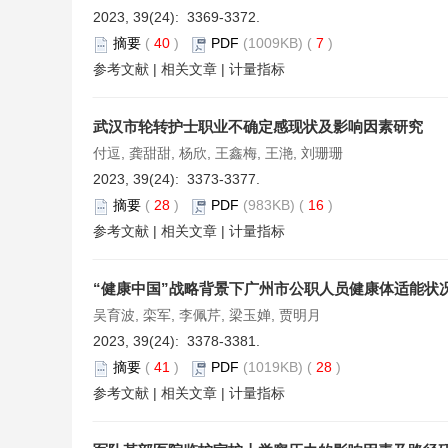
2023, 39(24): 3369-3372.
摘要
(
40
)
PDF
(1009KB) (
7
)
参考文献
|
相关文章
|
计量指标
武汉市轮转护士职业不确定感现状及影响因素研究
付逗, 龚甜甜, 杨欣, 王鑫梅, 王滟, 刘珊珊
2023, 39(24): 3373-3377.
摘要
(
28
)
PDF
(983KB) (
16
)
参考文献
|
相关文章
|
计量指标
“健康中国”战略背景下广州市公职人员健康体适能状
吴育波, 栾军, 李佩芹, 梁玉婵, 贾明月
2023, 39(24): 3378-3381.
摘要
(
41
)
PDF
(1019KB) (
28
)
参考文献
|
相关文章
|
计量指标