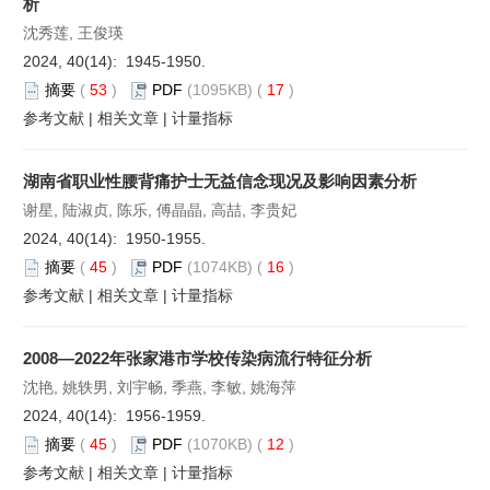
析
沈秀莲, 王俊瑛
2024, 40(14): 1945-1950.
摘要
(
53
)
PDF
(1095KB) (
17
)
参考文献
|
相关文章
|
计量指标
湖南省职业性腰背痛护士无益信念现况及影响因素分析
谢星, 陆淑贞, 陈乐, 傅晶晶, 高喆, 李贵妃
2024, 40(14): 1950-1955.
摘要
(
45
)
PDF
(1074KB) (
16
)
参考文献
|
相关文章
|
计量指标
2008—2022年张家港市学校传染病流行特征分析
沈艳, 姚轶男, 刘宇畅, 季燕, 李敏, 姚海萍
2024, 40(14): 1956-1959.
摘要
(
45
)
PDF
(1070KB) (
12
)
参考文献
|
相关文章
|
计量指标