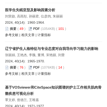
医学生失眠亚型及影响因素分析
刘荣勋, 高雨彤, 孙丽君, 位彦鸽, 朱丽丽
2024, 40(14): 1960-1964.
摘要
(
49
)
PDF
(1054KB) (
101
)
参考文献
|
相关文章
|
计量指标
辽宁省护生人格特征与专业态度对自我导向学习能力的影响
张丽娟, 王艳杰, 李魏, 董博, 宋艳丽, 刘蕾
2024, 40(14): 1965-1970.
摘要
(
76
)
PDF
(1076KB) (
14
)
参考文献
|
相关文章
|
计量指标
基于VOSviewer和CiteSpace知识图谱的护士工作相关肌肉骨
骼疾患可视化分析
覃文婷, 曾德兰, 王唯嘉
2024, 40(14): 1971-1977.