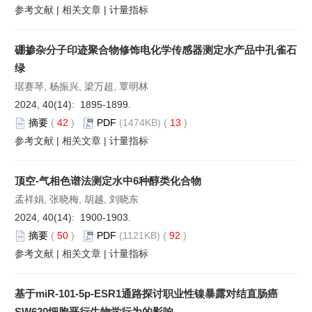
参考文献
|
相关文章
|
计量指标
硼掺杂分子印迹聚合物修饰电化学传感器测定水产品中孔雀石
绿
琚赛琴, 杨振兴, 梁万超, 覃明林
2024, 40(14): 1895-1899.
摘要
(
42
)
PDF
(1474KB) (
13
)
参考文献
|
相关文章
|
计量指标
顶空-气相色谱法测定水中6种醇类化合物
孟祥娟, 张晓梅, 胡越, 刘晓东
2024, 40(14): 1900-1903.
摘要
(
50
)
PDF
(1121KB) (
92
)
参考文献
|
相关文章
|
计量指标
基于miR-101-5p-ESR1通路探讨职业性镍暴露对结直肠癌
SW620细胞恶行生物学行为的影响