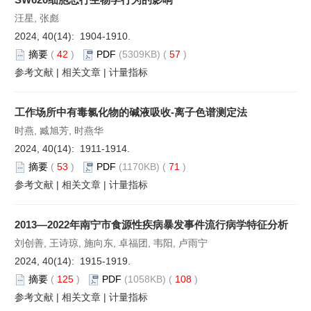
汪星, 张彪
2024, 40(14): 1904-1910.
摘要
(
42
)
PDF
(5309KB) (
57
)
参考文献
|
相关文章
|
计量指标
工作场所中有毒氯化物的碱液吸收-离子色谱测定法
时燕, 臧旭芳, 时燕华
2024, 40(14): 1911-1914.
摘要
(
53
)
PDF
(1170KB) (
71
)
参考文献
|
相关文章
|
计量指标
2013—2022年南宁市食源性疾病暴发事件流行病学特征分析
刘创善, 王诗琼, 施向东, 卓福团, 韦阳, 卢雨宁
2024, 40(14): 1915-1919.
摘要
(
125
)
PDF
(1058KB) (
108
)
参考文献
|
相关文章
|
计量指标