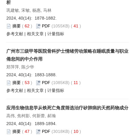
析
巩建敏, 宋敏, 杨惠, 马林
2024, 40(14): 1878-1882.
摘要
(
62
)
PDF
(1055KB) (
41
)
参考文献
|
相关文章
|
计量指标
广州市三级甲等医院骨科护士情绪劳动策略在睡眠质量与职业
倦怠间的中介作用
郑萍萍, 陈少华
2024, 40(14): 1883-1888.
摘要
(
53
)
PDF
(1085KB) (
11
)
参考文献
|
相关文章
|
计量指标
应用生物信息学从铁死亡角度筛选治疗矽肺病的天然药物成分
高伟, 焦柯影, 何新蕾, 郝瀚
2024, 40(14): 1889-1894.
摘要
(
47
)
PDF
(3018KB) (
10
)