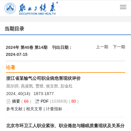
Togg
navi
当期目录
上一期
下一期
2024年 第40卷 第14期 刊出日期：
2024-07-15
论著
浙江省某输气公司职业病危害现状评价
屈尔玥, 高浚凯, 贾煜, 侯文胜, 彭金红
2024, 40(14): 1873-1877.
摘要
(
66
)
PDF
(1038KB) (
80
)
参考文献
|
相关文章
|
计量指标
北京市环卫工人职业紧张、职业倦怠与睡眠质量现状及关系分