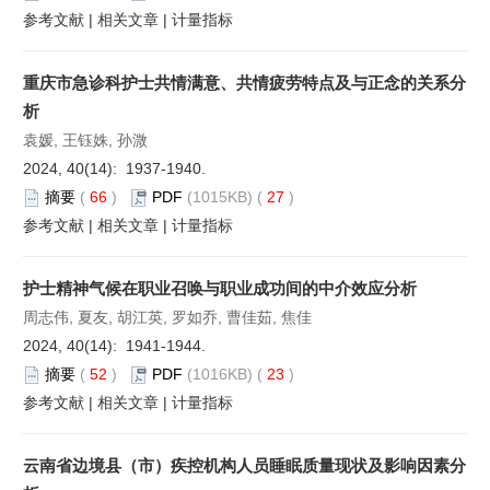
参考文献
|
相关文章
|
计量指标
重庆市急诊科护士共情满意、共情疲劳特点及与正念的关系分
析
袁媛, 王钰姝, 孙溦
2024, 40(14): 1937-1940.
摘要
(
66
)
PDF
(1015KB) (
27
)
参考文献
|
相关文章
|
计量指标
护士精神气候在职业召唤与职业成功间的中介效应分析
周志伟, 夏友, 胡江英, 罗如乔, 曹佳茹, 焦佳
2024, 40(14): 1941-1944.
摘要
(
52
)
PDF
(1016KB) (
23
)
参考文献
|
相关文章
|
计量指标
云南省边境县（市）疾控机构人员睡眠质量现状及影响因素分