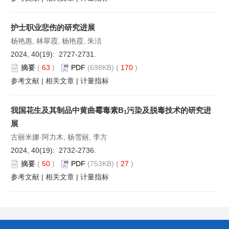
护士职业悲伤的研究进展
杨艳惠, 林翠霞, 杨艳霞, 朱洁
2024, 40(19): 2727-2731.
摘要
(
63
)
PDF
(698KB) (
170
)
参考文献
|
相关文章
|
计量指标
我国花生及其制品中黄曲霉毒素B
污染及脱毒技术的研究进
1
展
古丽米娜·阿力木, 杨雪丽, 李方
2024, 40(19): 2732-2736.
摘要
(
50
)
PDF
(753KB) (
27
)
参考文献
|
相关文章
|
计量指标