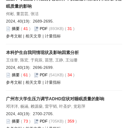
眠质量的影响
何彬, 董芸芸, 张洁
2024, 40(19): 2689-2695.
摘要
(
41
)
PDF
(893KB) (
31
)
参考文献
|
相关文章
|
计量指标
本科护生自我同情现状及影响因素分析
王佳誉, 陈宏, 于宛辰, 苗慧, 王静, 王汕珊
2024, 40(19): 2696-2699.
摘要
(
61
)
PDF
(541KB) (
34
)
参考文献
|
相关文章
|
计量指标
广州市大学生压力调节ADHD症状对睡眠质量的影响
邓洋洋, 杨涵, 赖源燊, 雷宇韬, 叶圣炉, 党彩萍
2024, 40(19): 2700-2705.
摘要
(
73
)
PDF
(705KB) (
359
)