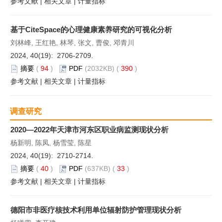
参考文献
|
相关文章
|
计量指标
基于CiteSpace的心理健康素养研究的可视化分析
刘林峰, 王红艳, 林琴, 张文, 曹俊, 邓青川
2024, 40(19): 2706-2709.
摘要
(
94
)
PDF
(2032KB) (
390
)
参考文献
|
相关文章
|
计量指标
调查研究
2020—2022年天津市河东区职业病监测现状分析
杨新明, 陈凤, 杨雪莹, 陈星
2024, 40(19): 2710-2714.
摘要
(
40
)
PDF
(637KB) (
33
)
参考文献
|
相关文章
|
计量指标
德阳市非医疗核技术利用单位辐射防护管理现状分析