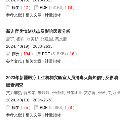
摘要
(
42
)
PDF
(861KB) (
18
)
参考文献
|
相关文章
|
计量指标
新训官兵情绪状态及影响因素分析
唐宇, 崔轶, 刘美杉, 张建国, 蔡文鹏
2024, 40(19): 2630-2633.
摘要
(
104
)
PDF
(515KB) (
16
)
参考文献
|
相关文章
|
计量指标
2023年新疆医疗卫生机构实验室人员消毒灭菌知信行及影响
因素调查
艾力非热·吾买尔, 朱婷婷, 张倩倩, 努尔比亚·艾尔肯, 张玲, 刘万里
2024, 40(19): 2634-2638.
摘要
(
65
)
PDF
(848KB) (
28
)
参考文献
|
相关文章
|
计量指标