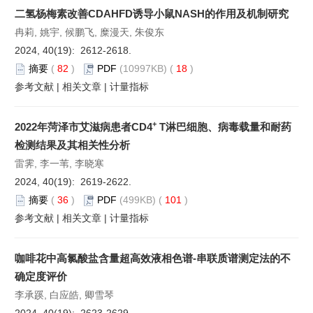
二氢杨梅素改善CDAHFD诱导小鼠NASH的作用及机制研究
冉莉, 姚宇, 候鹏飞, 糜漫天, 朱俊东
2024, 40(19): 2612-2618.
摘要
(
82
)
PDF
(10997KB) (
18
)
参考文献
|
相关文章
|
计量指标
+
2022年菏泽市艾滋病患者CD4
T淋巴细胞、病毒载量和耐药
检测结果及其相关性分析
雷霁, 李一苇, 李晓寒
2024, 40(19): 2619-2622.
摘要
(
36
)
PDF
(499KB) (
101
)
参考文献
|
相关文章
|
计量指标
咖啡花中高氯酸盐含量超高效液相色谱-串联质谱测定法的不
确定度评价
李承蹊, 白应皓, 卿雪琴
2024, 40(19): 2623-2629.