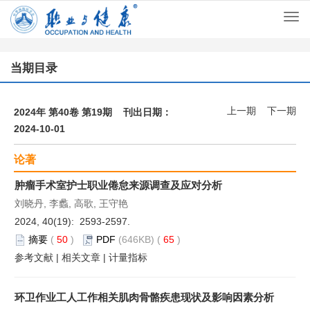
Togg
navi
当期目录
上一期
下一期
2024年 第40卷 第19期 刊出日期：
2024-10-01
论著
肿瘤手术室护士职业倦怠来源调查及应对分析
刘晓丹, 李蠡, 高歌, 王守艳
2024, 40(19): 2593-2597.
摘要
(
50
)
PDF
(646KB) (
65
)
参考文献
|
相关文章
|
计量指标
环卫作业工人工作相关肌肉骨骼疾患现状及影响因素分析