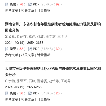
摘要
(
76
)
PDF
(957KB) (
92
)
参考文献
|
相关文章
|
计量指标
湖南省和广东省农村老年慢性病患者感知健康能力现状及影响
因素分析
邹如意, 刘丽萍, 覃佳, 姚璇, 王文杰, 王冬华
2024, 40(19): 2654-2658.
摘要
(
32
)
PDF
(678KB) (
30
)
参考文献
|
相关文章
|
计量指标
天津市三级甲等医院护士职业抱负与进修需求及职业认同的相
关分析
庄伊楠, 张亚军, 石婷, 邵静雯, 赵怡婷, 王树苓
2024, 40(19): 2659-2663.
摘要
(
36
)
PDF
(643KB) (
20
)
参考文献
|
相关文章
|
计量指标