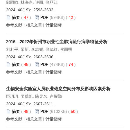
郭雨晗, 林海燕, 许丽, 张丽江
2024, 40(19): 2598-2602.
摘要
(
47
)
PDF
(594KB) (
42
)
参考文献
|
相关文章
|
计量指标
2016—2022年忻州市职业性尘肺病流行病学特征分析
刘利平, 栗新, 李志娟, 张晓红, 侯丽明
2024, 40(19): 2603-2606.
摘要
(
45
)
PDF
(474KB) (
74
)
参考文献
|
相关文章
|
计量指标
生物安全实验室人员职业倦怠空间分布及影响因素分析
巨珂珂, 吴瑞凯, 陈昱名, 卢耀勤
2024, 40(19): 2607-2611.
摘要
(
48
)
PDF
(6102KB) (
50
)
参考文献
|
相关文章
|
计量指标