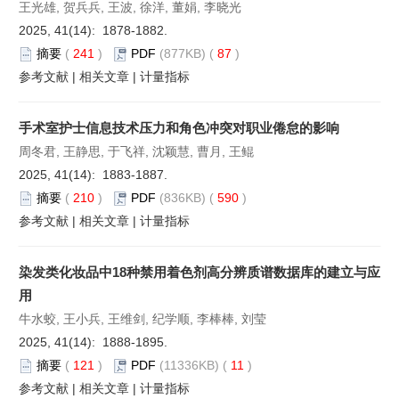
王光雄, 贺兵兵, 王波, 徐洋, 董娟, 李晓光
2025, 41(14): 1878-1882.
摘要
(
241
)
PDF
(877KB) (
87
)
参考文献
|
相关文章
|
计量指标
手术室护士信息技术压力和角色冲突对职业倦怠的影响
周冬君, 王静思, 于飞祥, 沈颖慧, 曹月, 王鲲
2025, 41(14): 1883-1887.
摘要
(
210
)
PDF
(836KB) (
590
)
参考文献
|
相关文章
|
计量指标
染发类化妆品中18种禁用着色剂高分辨质谱数据库的建立与应
用
牛水蛟, 王小兵, 王维剑, 纪学顺, 李棒棒, 刘莹
2025, 41(14): 1888-1895.
摘要
(
121
)
PDF
(11336KB) (
11
)
参考文献
|
相关文章
|
计量指标