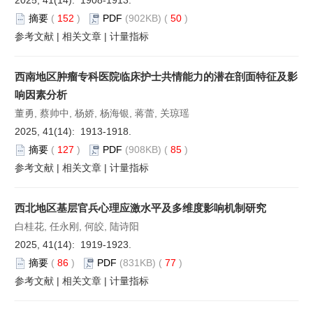
摘要
(
152
)
PDF
(902KB) (
50
)
参考文献
|
相关文章
|
计量指标
西南地区肿瘤专科医院临床护士共情能力的潜在剖面特征及影
响因素分析
董勇, 蔡帅中, 杨娇, 杨海银, 蒋蕾, 关琼瑶
2025, 41(14): 1913-1918.
摘要
(
127
)
PDF
(908KB) (
85
)
参考文献
|
相关文章
|
计量指标
西北地区基层官兵心理应激水平及多维度影响机制研究
白桂花, 任永刚, 何皎, 陆诗阳
2025, 41(14): 1919-1923.
摘要
(
86
)
PDF
(831KB) (
77
)
参考文献
|
相关文章
|
计量指标