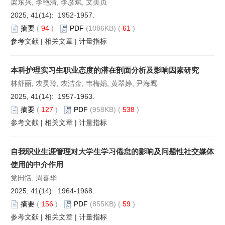
梁东兴, 李艳清, 李彦斌, 文美贞
2025, 41(14): 1952-1957.
摘要
(
94
)
PDF
(1086KB) (
61
)
参考文献
|
相关文章
|
计量指标
本科护理实习生职业态度的潜在剖面分析及影响因素研究
林舒丽, 农灵玲, 农洁金, 韦梅娟, 黄翠婷, 尹海鹰
2025, 41(14): 1957-1963.
摘要
(
127
)
PDF
(958KB) (
538
)
参考文献
|
相关文章
|
计量指标
自我职业生涯管理对大学生学习倦怠的影响及问题性社交媒体
使用的中介作用
党田恬, 周喜华
2025, 41(14): 1964-1968.
摘要
(
156
)
PDF
(855KB) (
59
)
参考文献
|
相关文章
|
计量指标