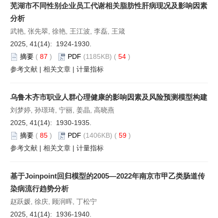
芜湖市不同性别企业员工代谢相关脂肪性肝病现况及影响因素
分析
武艳, 张先翠, 徐艳, 王江波, 李磊, 王箴
2025, 41(14): 1924-1930.
摘要
(
87
)
PDF
(1185KB) (
54
)
参考文献
|
相关文章
|
计量指标
乌鲁木齐市职业人群心理健康的影响因素及风险预测模型构建
刘梦婷, 孙璟琦, 宁丽, 姜晶, 高晓燕
2025, 41(14): 1930-1935.
摘要
(
85
)
PDF
(1406KB) (
59
)
参考文献
|
相关文章
|
计量指标
基于Joinpoint回归模型的2005—2022年南京市甲乙类肠道传
染病流行趋势分析
赵跃媛, 徐庆, 顾润晖, 丁松宁
2025, 41(14): 1936-1940.