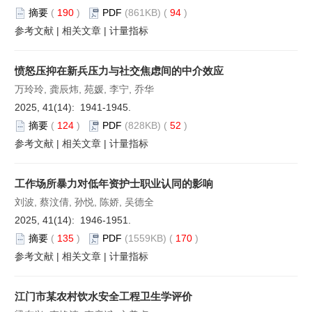
摘要
(
190
)
PDF
(861KB) (
94
)
参考文献
|
相关文章
|
计量指标
愤怒压抑在新兵压力与社交焦虑间的中介效应
万玲玲, 龚辰炜, 苑媛, 李宁, 乔华
2025, 41(14): 1941-1945.
摘要
(
124
)
PDF
(828KB) (
52
)
参考文献
|
相关文章
|
计量指标
工作场所暴力对低年资护士职业认同的影响
刘波, 蔡汶倩, 孙悦, 陈娇, 吴德全
2025, 41(14): 1946-1951.
摘要
(
135
)
PDF
(1559KB) (
170
)
参考文献
|
相关文章
|
计量指标
江门市某农村饮水安全工程卫生学评价