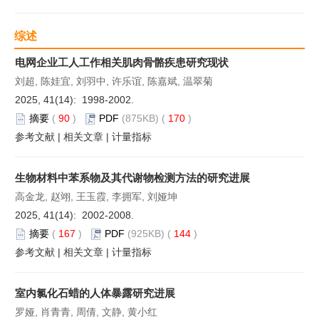
综述
电网企业工人工作相关肌肉骨骼疾患研究现状
刘超, 陈娃宜, 刘羽中, 许乐谊, 陈嘉斌, 温翠菊
2025, 41(14): 1998-2002.
摘要
(
90
)
PDF
(875KB) (
170
)
参考文献
|
相关文章
|
计量指标
生物材料中苯系物及其代谢物检测方法的研究进展
高金龙, 赵翊, 王玉霞, 李拥军, 刘娅坤
2025, 41(14): 2002-2008.
摘要
(
167
)
PDF
(925KB) (
144
)
参考文献
|
相关文章
|
计量指标
室内氯化石蜡的人体暴露研究进展
罗娅, 肖青青, 周倩, 文静, 黄小红