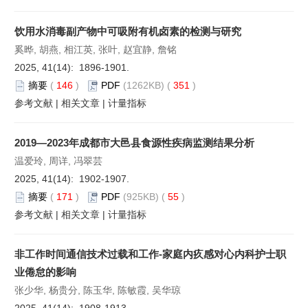
饮用水消毒副产物中可吸附有机卤素的检测与研究
奚晔, 胡燕, 相江英, 张叶, 赵宜静, 詹铭
2025, 41(14): 1896-1901.
摘要
(
146
)
PDF
(1262KB) (
351
)
参考文献
|
相关文章
|
计量指标
2019—2023年成都市大邑县食源性疾病监测结果分析
温爱玲, 周详, 冯翠芸
2025, 41(14): 1902-1907.
摘要
(
171
)
PDF
(925KB) (
55
)
参考文献
|
相关文章
|
计量指标
非工作时间通信技术过载和工作-家庭内疚感对心内科护士职
业倦怠的影响
张少华, 杨贵分, 陈玉华, 陈敏霞, 吴华琼
2025, 41(14): 1908-1913.