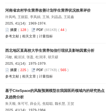
河南省农村学生营养改善计划学生营养状况效果评价
许凤鸣, 王丽茹, 李凤娟, 王旭, 刘晶晶, 王延鑫
2025, 41(14): 1969-1974.
摘要
(
128
)
PDF
(881KB) (
44
)
参考文献
|
相关文章
|
计量指标
西北地区某高校大学生营养知信行现状及影响因素分析
冯敏, 戴浈浈, 张盈, 杜润泽, 胡天硕
2025, 41(14): 1975-1979.
摘要
(
225
)
PDF
(877KB) (
565
)
参考文献
|
相关文章
|
计量指标
基于CiteSpace的风险预测模型在我国医药领域内的研究热点
及趋势分析
朱天顺, 朱可可, 薛会元, 焦聪聪, 魏长慧, 王贺
2025, 41(14): 1979-1984.