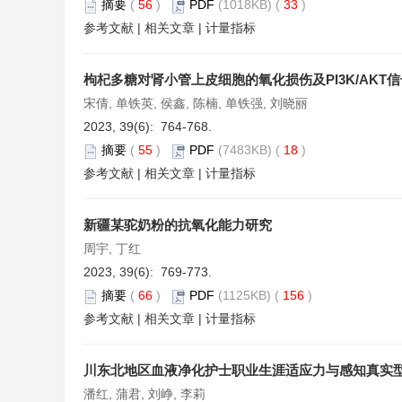
摘要
(
56
)
PDF
(1018KB) (
33
)
参考文献
|
相关文章
|
计量指标
枸杞多糖对肾小管上皮细胞的氧化损伤及PI3K/AKT
宋倩, 单铁英, 侯鑫, 陈楠, 单铁强, 刘晓丽
2023, 39(6): 764-768.
摘要
(
55
)
PDF
(7483KB) (
18
)
参考文献
|
相关文章
|
计量指标
新疆某驼奶粉的抗氧化能力研究
周宇, 丁红
2023, 39(6): 769-773.
摘要
(
66
)
PDF
(1125KB) (
156
)
参考文献
|
相关文章
|
计量指标
川东北地区血液净化护士职业生涯适应力与感知真实
潘红, 蒲君, 刘峥, 李莉