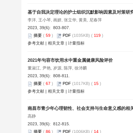
基于自我决定理论的护士组织沉默影响因素及对策研
李洋, 王小琴, 画妍, 张立华, 黄美, 尼春萍
2023, 39(6): 803-807.
摘要
(
59
)
PDF
(1035KB) (
119
)
参考文献
|
相关文章
|
计量指标
2021年句容市饮用水中重金属健康风险评价
董淑江, 尹艳, 岁源, 陈萍, 徐沛麟
2023, 39(6): 808-811.
摘要
(
67
)
PDF
(1017KB) (
15
)
参考文献
|
相关文章
|
计量指标
南昌市青少年心理韧性、社会支持与生命意义感的相
高静
2023, 39(6): 812-815.
摘要
(
86
)
PDF
(1006KB) (
14
)