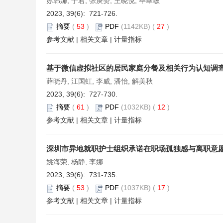
苏韩娜, 于君, 张庚赞, 王晓悦, 毕翠敏
2023, 39(6): 721-726.
摘要
(
53
)
PDF
(1142KB) (
27
)
参考文献
|
相关文章
|
计量指标
基于微信虚拟社区的居民家庭分餐及相关行为认知调
薛晓丹, 江国虹, 李威, 潘怡, 解美秋
2023, 39(6): 727-730.
摘要
(
61
)
PDF
(1032KB) (
12
)
参考文献
|
相关文章
|
计量指标
深圳市异地就职护士组织承诺在职场孤独感与离职意
姚海荣, 杨静, 李娜
2023, 39(6): 731-735.
摘要
(
53
)
PDF
(1037KB) (
17
)
参考文献
|
相关文章
|
计量指标