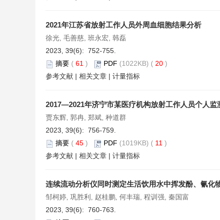
2021年江苏省放射工作人员外周血细胞结果分析
徐光, 毛善慈, 班永宏, 韩磊
2023, 39(6): 752-755.
摘要
(
61
)
PDF
(1022KB) (
20
)
参考文献
|
相关文章
|
计量指标
2017—2021年济宁市某医疗机构放射工作人员个人
贾东辉, 郭冉, 郑斌, 种道群
2023, 39(6): 756-759.
摘要
(
45
)
PDF
(1019KB) (
11
)
参考文献
|
相关文章
|
计量指标
连续流动分析仪同时测定生活饮用水中挥发酚、氰化
邹柯婷, 巩胜利, 赵桂鹏, 何丰瑞, 程训强, 秦国富
2023, 39(6): 760-763.