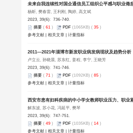
未来自我连续性对国企通信员工组织公平感与职业倦
杨昕, 樊春雷, 王利刚, 陶婷, 高文斌
2023, 39(6): 736-740.
摘要
(
61
)
PDF
(1065KB) (
35
)
参考文献
|
相关文章
|
计量指标
2011—2021年淄博市新发职业病发病现状及趋势分析
卢立云, 孙晓晨, 苏东红, 姜程, 李宁, 王晓芳
2023, 39(6): 741-746.
摘要
(
71
)
PDF
(1092KB) (
85
)
参考文献
|
相关文章
|
计量指标
西安市患有妇科疾病的中小学女教师职业压力、职业
解东波, 苏小花, 冯延平, 樊琴
2023, 39(6): 747-751.
摘要
(
49
)
PDF
(1035KB) (
14
)
参考文献
|
相关文章
|
计量指标