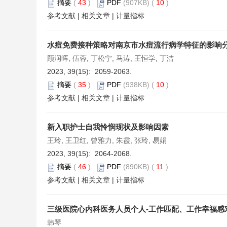
摘要
(
43
)
PDF
(907KB) (
10
)
参考文献
|
相关文章
|
计量指标
水痘免费接种策略对南京市水痘流行病学特征的影响
顾润晖, 伍蓉, 丁松宁, 马涛, 王恒学, 丁洁
2023, 39(15): 2059-2063.
摘要
(
35
)
PDF
(938KB) (
10
)
参考文献
|
相关文章
|
计量指标
新入职护士自我怜悯现状及影响因素
王玲, 王卫红, 曾雅力, 朱霞, 张玲, 易娟
2023, 39(15): 2064-2068.
摘要
(
46
)
PDF
(890KB) (
11
)
参考文献
|
相关文章
|
计量指标
三级医院心内科医务人员个人-工作匹配、工作幸福感
韩琴