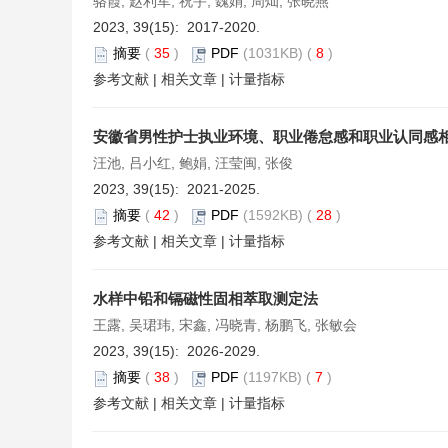
骆霞, 赵利军, 祝宇, 魏娟, 周灿, 张晓燕
2023, 39(15): 2017-2020.
摘要
(
35
)
PDF
(1031KB) (
8
)
参考文献
|
相关文章
|
计量指标
安徽省男性护士执业环境、职业倦怠感和职业认同感
汪池, 吕小红, 鲍娟, 汪莹闽, 张俊
2023, 39(15): 2021-2025.
摘要
(
42
)
PDF
(1592KB) (
28
)
参考文献
|
相关文章
|
计量指标
水样中铅和镉磁性固相萃取测定法
王露, 吴珺玮, 宋鑫, 冯晓青, 杨鹏飞, 张敏会
2023, 39(15): 2026-2029.
摘要
(
38
)
PDF
(1197KB) (
7
)
参考文献
|
相关文章
|
计量指标