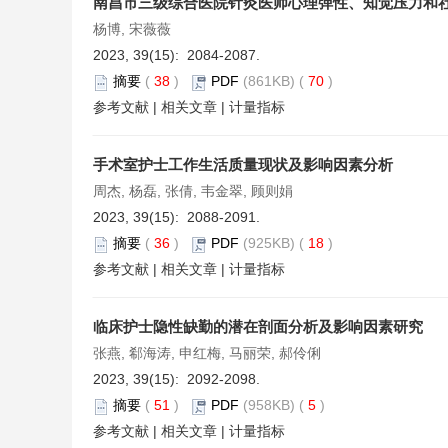
南昌市三级综合医院针灸医师心理弹性、知觉压力和
杨博, 宋薇薇
2023, 39(15): 2084-2087.
摘要
(
38
)
PDF
(861KB) (
70
)
参考文献
|
相关文章
|
计量指标
手术室护士工作生活质量现状及影响因素分析
周杰, 杨磊, 张倩, 韦金翠, 顾则娟
2023, 39(15): 2088-2091.
摘要
(
36
)
PDF
(925KB) (
18
)
参考文献
|
相关文章
|
计量指标
临床护士隐性缺勤的潜在剖面分析及影响因素研究
张燕, 郗海涛, 申红梅, 马丽荣, 郝伶俐
2023, 39(15): 2092-2098.
摘要
(
51
)
PDF
(958KB) (
5
)
参考文献
|
相关文章
|
计量指标