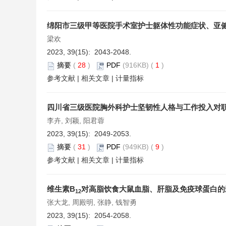
绵阳市三级甲等医院手术室护士躯体性功能症状、亚
梁欢
2023, 39(15): 2043-2048.
摘要
(
28
)
PDF
(916KB) (
1
)
参考文献
|
相关文章
|
计量指标
四川省三级医院胸外科护士坚韧性人格与工作投入对
李卉, 刘颖, 阳君蓉
2023, 39(15): 2049-2053.
摘要
(
31
)
PDF
(949KB) (
9
)
参考文献
|
相关文章
|
计量指标
维生素B
对高脂饮食大鼠血脂、肝脂及免疫球蛋白的
12
张大龙, 周殿明, 张静, 钱智勇
2023, 39(15): 2054-2058.