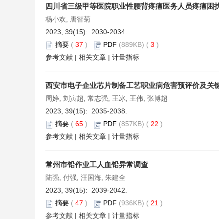
四川省三级甲等医院职业性腰背疼痛医务人员疼痛困
杨小欢, 唐智菊
2023, 39(15): 2030-2034.
摘要
(
37
)
PDF
(889KB) (
3
)
参考文献
|
相关文章
|
计量指标
西安市电子企业芯片制备工艺职业病危害预评价及关
周婷, 刘寅超, 常志强, 王冰, 王伟, 张博超
2023, 39(15): 2035-2038.
摘要
(
65
)
PDF
(857KB) (
22
)
参考文献
|
相关文章
|
计量指标
常州市铅作业工人血铅异常调查
陆强, 付强, 汪国海, 朱建全
2023, 39(15): 2039-2042.
摘要
(
47
)
PDF
(936KB) (
21
)
参考文献
|
相关文章
|
计量指标