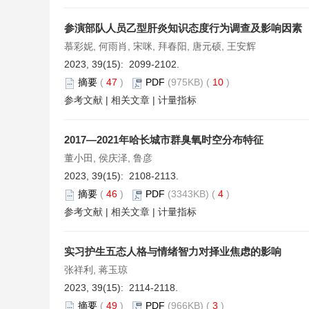
参演部队人员乙型肝炎知识态度行为调查及影响因素
慕彩妮, 何雨肖, 宋咪, 拜春阳, 唐元硕, 王安辉
2023, 39(15): 2099-2102.
摘要
(
47
)
PDF
(975KB) (
10
)
参考文献
|
相关文章
|
计量指标
2017—2021年哈长城市群臭氧时空分布特征
董小田, 侯庆泽, 鲁彦
2023, 39(15): 2108-2113.
摘要
(
46
)
PDF
(3343KB) (
4
)
参考文献
|
相关文章
|
计量指标
实习护生五态人格与情绪智力对择业焦虑的影响
张祥利, 蒋玉琼
2023, 39(15): 2114-2118.
摘要
(
49
)
PDF
(966KB) (
3
)