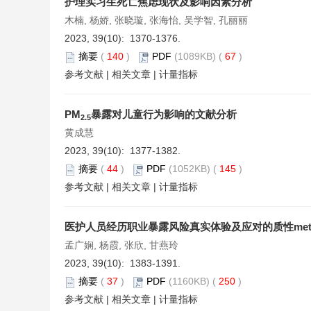
护理实习生死亡焦虑现状及影响因素分析
木楠, 杨娇, 张晓璇, 张海怡, 吴学智, 孔丽丽
2023, 39(10): 1370-1376.
摘要
(
140
)
PDF
(1089KB) (
67
)
参考文献
|
相关文章
|
计量指标
PM
暴露对儿童行为影响的文献分析
2.5
黄成慧
2023, 39(10): 1377-1382.
摘要
(
44
)
PDF
(1052KB) (
145
)
参考文献
|
相关文章
|
计量指标
医护人员经历职业暴露风险真实体验及应对的质性met
孟广娴, 杨霞, 张欣, 甘燕玲
2023, 39(10): 1383-1391.
摘要
(
37
)
PDF
(1160KB) (
250
)
参考文献
|
相关文章
|
计量指标