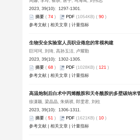
周娜, 李玲, 崔轶, 唐宇, 马海鹰, 刘伟志
2023, 39(10): 1297-1301.
摘要
(
74
)
PDF
(1054KB) (
90
)
参考文献
|
相关文章
|
计量指标
生物安全实验室人员职业倦怠的常模构建
巨珂珂, 刘琦, 高孙玉洁, 卢耀勤
2023, 39(10): 1302-1305.
摘要
(
68
)
PDF
(1028KB) (
121
)
参考文献
|
相关文章
|
计量指标
高温炮制后白术中丙烯酰胺和天冬酰胺的多壁碳纳米
徐潇颖, 梁晶晶, 朱炳祺, 郎雯君, 刘柱
2023, 39(10): 1306-1311.
摘要
(
51
)
PDF
(1621KB) (
10
)
参考文献
|
相关文章
|
计量指标