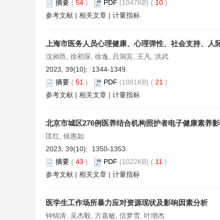
摘要
(
54
)
PDF
(1047KB) (
10
)
参考文献
|
相关文章
|
计量指标
上海市医务人员心理健康、心理弹性、社会支持、人
沈昶邑, 徐初琛, 徐逸, 吕洞宾, 王凡, 洪武
2023, 39(10): 1344-1349.
摘要
(
51
)
PDF
(1081KB) (
21
)
参考文献
|
相关文章
|
计量指标
北京市城区276例医养结合机构照护者电子健康素养
匡红, 侯惠如
2023, 39(10): 1350-1353.
摘要
(
43
)
PDF
(1022KB) (
11
)
参考文献
|
相关文章
|
计量指标
医学生工作场所暴力应对资源现状及影响因素分析
钟锦涛, 吴杰毅, 方嘉敏, 信梦雪, 叶增杰