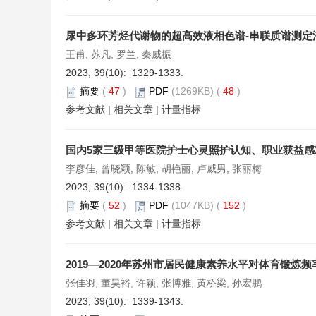
尿中多环芳烃代谢物的超高效液相色谱-串联质谱测定
王甫, 苏凡, 罗兰, 秦威振
2023, 39(10): 1329-1333.
摘要
(
47
)
PDF
(1269KB) (
48
)
参考文献
|
相关文章
|
计量指标
国内5家三级甲等医院护士心灵照护认知、职业获益
李彦佳, 曾晓颖, 陈敏, 胡艳丽, 卢威男, 张丽梅
2023, 39(10): 1334-1338.
摘要
(
52
)
PDF
(1047KB) (
152
)
参考文献
|
相关文章
|
计量指标
2019—2020年苏州市居民健康素养水平对体育锻炼
张佳羽, 董昊裕, 许颖, 张博雅, 黄桥梁, 孙宏鹏
2023, 39(10): 1339-1343.