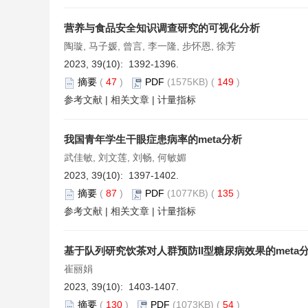
营养与食品安全知识调查研究的可视化分析
陶璇, 马子媛, 曾言, 李一隆, 步怀恩, 徐芳
2023, 39(10): 1392-1396.
摘要
(
47
)
PDF
(1575KB) (
149
)
参考文献
|
相关文章
|
计量指标
我国青年学生干眼症患病率的meta分析
武佳敏, 刘文莲, 刘畅, 何敏媚
2023, 39(10): 1397-1402.
摘要
(
87
)
PDF
(1077KB) (
135
)
参考文献
|
相关文章
|
计量指标
基于队列研究饮茶对人群预防II型糖尿病效果的meta
崔丽娟
2023, 39(10): 1403-1407.
摘要
(
130
)
PDF
(1073KB) (
54
)