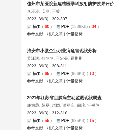
儋州市某医院新建核医学科放射防护效果评价
李玲玲, 安刚, 王姣
2023, 39(3): 302-307.
摘要
(
60
)
PDF
(1336KB) (
34
)
参考文献
|
相关文章
|
计量指标
淮安市小微企业职业病危害现状分析
姜泽润, 何冬冬, 王宏亮, 霍彬彬
2023, 39(3): 308-311.
摘要
(
65
)
PDF
(866KB) (
13
)
参考文献
|
相关文章
|
计量指标
2021年江苏省尘肺病主动监测现状调查
廉旭蓉, 韩磊, 赵圆, 谢丽庄, 周琅, 汪书萍
2023, 39(3): 312-316.
摘要
(
55
)
PDF
(895KB) (
15
)
参考文献
|
相关文章
|
计量指标