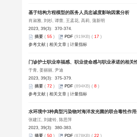
基于结构方程模型的医务人员忠诚度影响因素分析
肖淑雅, 刘杉, 谭蕾, 王孟花, 高莉, 蒲新明
2023, 39(3): 370-374.
摘要
(
55
)
PDF
(919KB) (
17
)
参考文献
|
相关文章
|
计量指标
门诊护士职业幸福感、职业使命感与职业承诺的相关
于青, 姜丽丽, 尹迪
2023, 39(3): 375-379.
摘要
(
72
)
PDF
(894KB) (
8
)
参考文献
|
相关文章
|
计量指标
水环境中3种典型污染物对海洋发光菌的联合毒性作用
张建江, 刘建铃, 陈思萍
2023, 39(3): 380-383.
摘要
(
50
)
PDF
(878KB) (
22
)