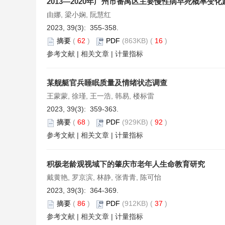
2013—2020年广州市番禺区主要慢性病早死概率变
由娜, 梁小娴, 阮慧红
2023, 39(3): 355-358.
摘要
(
62
)
PDF
(863KB) (
16
)
参考文献
|
相关文章
|
计量指标
某舰艇官兵睡眠质量及情绪状态调查
王蒙蒙, 徐瑾, 王一浩, 韩易, 楼标雷
2023, 39(3): 359-363.
摘要
(
68
)
PDF
(929KB) (
92
)
参考文献
|
相关文章
|
计量指标
积极老龄观视域下的肇庆市老年人生命教育研究
戴黄艳, 罗京滨, 林静, 张青青, 陈可怡
2023, 39(3): 364-369.
摘要
(
86
)
PDF
(912KB) (
37
)
参考文献
|
相关文章
|
计量指标