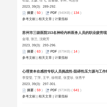
石磊, 王媛, 任飞, 曹淼淼, 李科, 马慧珍
2023, 39(3): 289-292.
摘要
(
50
)
PDF
(940KB) (
134
)
参考文献
|
相关文章
|
计量指标
苏州市三级医院153名神经内科医务人员的职业疲劳
金瑾, 张兰, 沈晓芳
2023, 39(3): 293-296.
摘要
(
63
)
PDF
(879KB) (
14
)
参考文献
|
相关文章
|
计量指标
心理资本在感控专职人员挑战性-阻碍性压力源与工作
李莹莹, 丁萍, 王平, 徐明星, 张雯珍, 张秀平
2023, 39(3): 297-301.
摘要
(
59
)
PDF
(973KB) (
641
)
参考文献
|
相关文章
|
计量指标