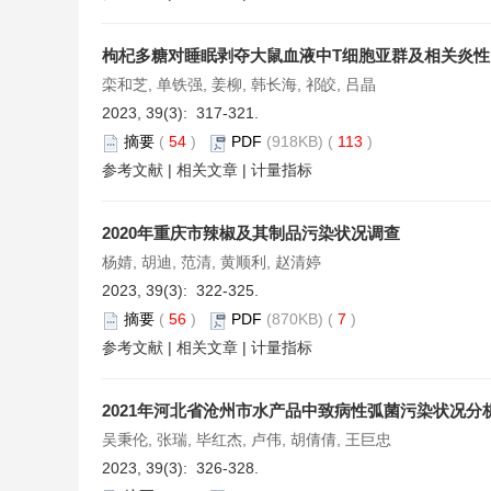
枸杞多糖对睡眠剥夺大鼠血液中T细胞亚群及相关炎
栾和芝, 单铁强, 姜柳, 韩长海, 祁皎, 吕晶
2023, 39(3): 317-321.
摘要
(
54
)
PDF
(918KB) (
113
)
参考文献
|
相关文章
|
计量指标
2020年重庆市辣椒及其制品污染状况调查
杨婧, 胡迪, 范清, 黄顺利, 赵清婷
2023, 39(3): 322-325.
摘要
(
56
)
PDF
(870KB) (
7
)
参考文献
|
相关文章
|
计量指标
2021年河北省沧州市水产品中致病性弧菌污染状况分
吴秉伦, 张瑞, 毕红杰, 卢伟, 胡倩倩, 王巨忠
2023, 39(3): 326-328.