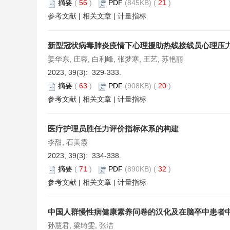
摘要
(
56
)
PDF
(845KB) (
21
)
参考文献
|
相关文章
|
计量指标
新型冠状病毒肺炎疫情下心理援助热线接线员心理压
姜华东, 庄蓉, 白利峰, 张梦寒, 王艺, 苏艳丽
2023, 39(3): 329-333.
摘要
(
63
)
PDF
(908KB) (
20
)
参考文献
|
相关文章
|
计量指标
医疗护理员胜任力评价指标体系的构建
李甜, 石美霞
2023, 39(3): 334-338.
摘要
(
71
)
PDF
(890KB) (
32
)
参考文献
|
相关文章
|
计量指标
中国人群慢性病健康素养问卷的汉化及在脑卒中患者
孙慧君, 梁绮雯, 张洁