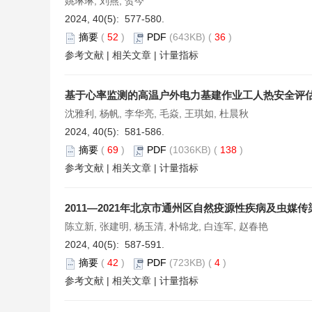
姚琳琳, 刘燕, 贺今
2024, 40(5): 577-580.
摘要
(
52
)
PDF
(643KB) (
36
)
参考文献
|
相关文章
|
计量指标
基于心率监测的高温户外电力基建作业工人热安全评
沈雅利, 杨帆, 李华亮, 毛焱, 王琪如, 杜晨秋
2024, 40(5): 581-586.
摘要
(
69
)
PDF
(1036KB) (
138
)
参考文献
|
相关文章
|
计量指标
2011—2021年北京市通州区自然疫源性疾病及虫媒
陈立新, 张建明, 杨玉清, 朴锦龙, 白连军, 赵春艳
2024, 40(5): 587-591.
摘要
(
42
)
PDF
(723KB) (
4
)
参考文献
|
相关文章
|
计量指标