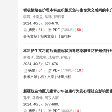
积极情绪在护理本科生积极反刍与生命意义感间的中
李晨, 徐奕旻, 陈玮, 郭明灏
2024, 40(5): 666-670.
摘要
(
51
)
PDF
(735KB) (
58
)
参考文献
|
相关文章
|
计量指标
本科护生实习前后新型冠状病毒感染职业防护知信行
谢雅倩, 梁此珍, 冼靖雯, 孙晓宁
2024, 40(5): 671-676.
摘要
(
64
)
PDF
(776KB) (
18
)
参考文献
|
相关文章
|
计量指标
新疆脱贫地区儿童青少年健康行为及心理社会影响因
孙宁, 马嘉怿, 阿孜古丽
2024, 40(5): 677-680.
摘要
(
51
)
PDF
(466KB) (
4
)