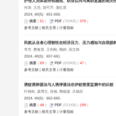
护理人员体面劳动感知、职业认同与离职意愿的相关
何涛, 王浩, 胡可芹, 蒲红英
2024, 40(5): 651-656.
摘要
(
51
)
PDF
(769KB) (
370
)
参考文献
|
相关文章
|
计量指标
民航从业者心理韧性在经济压力、压力感知与自我损
李芳, 樊春雷, 王利刚, 陶婷, 高文斌
2024, 40(5): 657-661.
摘要
(
69
)
PDF
(609KB) (
47
)
参考文献
|
相关文章
|
计量指标
诱蚊诱卵器法与人诱停落法在伊蚊密度监测中的比较
叶独秋, 庞博文, 张驰, 陶骏捷, 吕锡宏
2024, 40(5): 662-665.
摘要
(
48
)
PDF
(531KB) (
199
)
参考文献
|
相关文章
|
计量指标