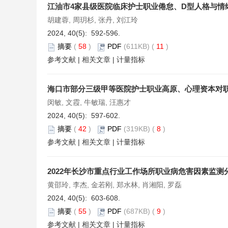
江油市4家县级医院临床护士职业倦怠、D型人格与情
胡建蓉, 周玥杉, 张丹, 刘江玲
2024, 40(5): 592-596.
摘要
(
58
)
PDF
(611KB) (
11
)
参考文献
|
相关文章
|
计量指标
海口市部分三级甲等医院护士职业高原、心理资本对
闵敏, 文霞, 牛敏瑞, 汪惠才
2024, 40(5): 597-602.
摘要
(
42
)
PDF
(319KB) (
8
)
参考文献
|
相关文章
|
计量指标
2022年长沙市重点行业工作场所职业病危害因素监测
黄邵玲, 李杰, 金若刚, 郑水林, 肖湘阳, 罗磊
2024, 40(5): 603-608.
摘要
(
55
)
PDF
(687KB) (
9
)
参考文献
|
相关文章
|
计量指标