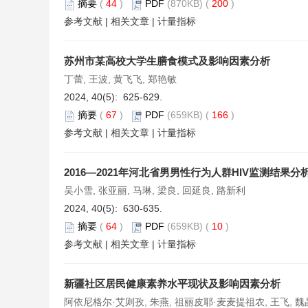
摘要
(
44
)
PDF
(870KB) (
200
)
参考文献
|
相关文章
|
计量指标
苏州市某高校大学生膳食模式及影响因素分析
丁蕾, 王波, 黄飞飞, 郑艳敏
2024, 40(5): 625-629.
摘要
(
67
)
PDF
(659KB) (
166
)
参考文献
|
相关文章
|
计量指标
2016—2021年河北省男男性行为人群HIV监测结果分
吴小雪, 张亚丽, 马琳, 梁良, 回延良, 路新利
2024, 40(5): 630-635.
摘要
(
64
)
PDF
(659KB) (
10
)
参考文献
|
相关文章
|
计量指标
新疆社区居民健康素养水平现状及影响因素分析
阿依尼格尔·艾则孜, 朱燕, 祖丽皮耶·麦麦提祖农, 王飞, 