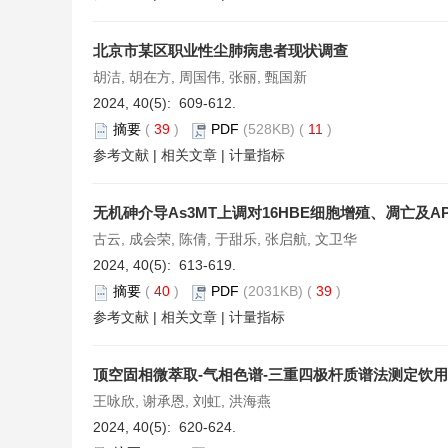
北京市某区职业性尘肺病患者现状调查
胡洁, 胡在方, 周国伟, 张丽, 甄国新
2024, 40(5): 609-612.
摘要
(
39
)
PDF
(528KB) (
11
)
参考文献
|
相关文章
|
计量指标
无机砷介导As3MT上调对16HBE细胞增殖、凋亡及A
古云, 成会荣, 陈倩, 于甜乐, 张启航, 文卫华
2024, 40(5): 613-619.
摘要
(
40
)
PDF
(2031KB) (
39
)
参考文献
|
相关文章
|
计量指标
顶空固相微萃取-气相色谱-三重四极杆质谱法测定饮
王咏欣, 谢承恩, 刘虹, 洪海燕
2024, 40(5): 620-624.