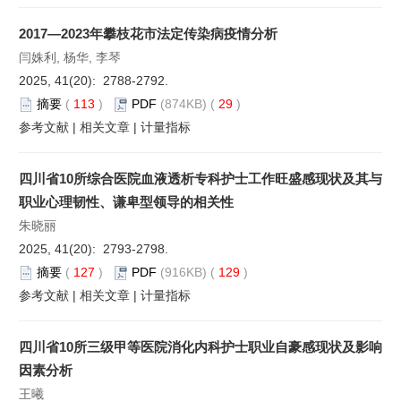
2017—2023年攀枝花市法定传染病疫情分析
闫姝利, 杨华, 李琴
2025, 41(20): 2788-2792.
摘要
(
113
)
PDF
(874KB) (
29
)
参考文献
|
相关文章
|
计量指标
四川省10所综合医院血液透析专科护士工作旺盛感现状及其与
职业心理韧性、谦卑型领导的相关性
朱晓丽
2025, 41(20): 2793-2798.
摘要
(
127
)
PDF
(916KB) (
129
)
参考文献
|
相关文章
|
计量指标
四川省10所三级甲等医院消化内科护士职业自豪感现状及影响
因素分析
王曦