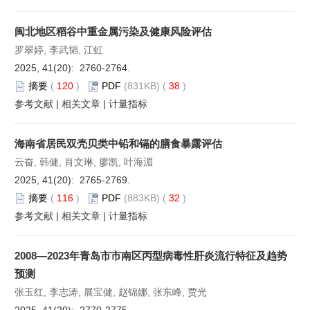
闽北地区稻谷中重金属污染及健康风险评估
罗翠婷, 李武韬, 江虹
2025, 41(20): 2760-2764.
摘要
(
120
)
PDF
(831KB) (
38
)
参考文献
|
相关文章
|
计量指标
海南省居民双壳贝类中铅和镉的膳食暴露评估
云奋, 韩健, 肖文琳, 廖凯, 叶海湄
2025, 41(20): 2765-2769.
摘要
(
116
)
PDF
(883KB) (
32
)
参考文献
|
相关文章
|
计量指标
2008—2023年青岛市市南区丙型病毒性肝炎流行特征及趋势
预测
张玉红, 李志涛, 展宝健, 赵锦娜, 张东峰, 贾光
2025, 41(20): 2770-2775.