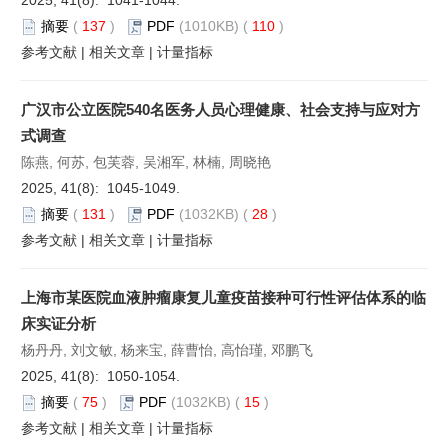
摘要
(
137
)
PDF
(1010KB) (
110
)
参考文献
|
相关文章
|
计量指标
广汉市公立医院540名医务人员心理健康、社会支持与应对方
式调查
陈燕, 何苏, 包芙蓉, 吴湘军, 林楠, 周晓艳
2025, 41(8): 1045-1049.
摘要
(
131
)
PDF
(1032KB) (
28
)
参考文献
|
相关文章
|
计量指标
上海市某医院血液肿瘤康复儿童疫苗接种可行性评估体系的临
床实证分析
杨丹丹, 刘文敏, 杨来宝, 薛曹怡, 高怡瑾, 邓鹏飞
2025, 41(8): 1050-1054.
摘要
(
75
)
PDF
(1032KB) (
15
)
参考文献
|
相关文章
|
计量指标