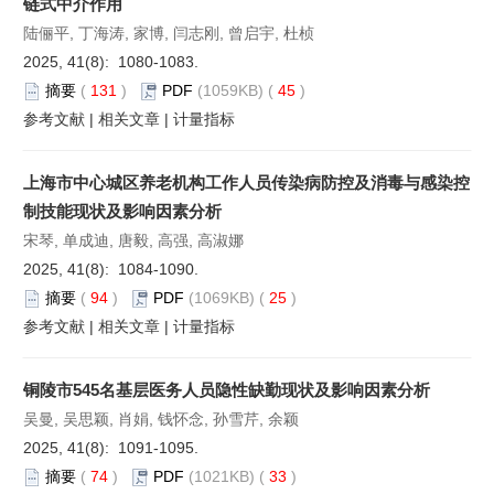
链式中介作用
陆俪平, 丁海涛, 家博, 闫志刚, 曾启宇, 杜桢
2025, 41(8): 1080-1083.
摘要
(
131
)
PDF
(1059KB) (
45
)
参考文献
|
相关文章
|
计量指标
上海市中心城区养老机构工作人员传染病防控及消毒与感染控
制技能现状及影响因素分析
宋琴, 单成迪, 唐毅, 高强, 高淑娜
2025, 41(8): 1084-1090.
摘要
(
94
)
PDF
(1069KB) (
25
)
参考文献
|
相关文章
|
计量指标
铜陵市545名基层医务人员隐性缺勤现状及影响因素分析
吴曼, 吴思颖, 肖娟, 钱怀念, 孙雪芹, 余颖
2025, 41(8): 1091-1095.
摘要
(
74
)
PDF
(1021KB) (
33
)