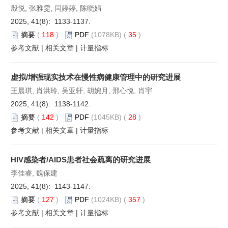
殷悦, 张雅雯, 闫婷婷, 陈晓娟
2025, 41(8): 1133-1137.
摘要
(
118
)
PDF
(1078KB) (
35
)
参考文献
|
相关文章
|
计量指标
虚拟/增强现实技术在慢性病健康管理中的研究进展
王晨琪, 肖洪玲, 吴亚轩, 胡婉月, 邢心悦, 肖宇
2025, 41(8): 1138-1142.
摘要
(
142
)
PDF
(1045KB) (
28
)
参考文献
|
相关文章
|
计量指标
HIV感染者/AIDS患者社会疏离的研究进展
李佳睿, 魏保建
2025, 41(8): 1143-1147.
摘要
(
127
)
PDF
(1024KB) (
357
)
参考文献
|
相关文章
|
计量指标