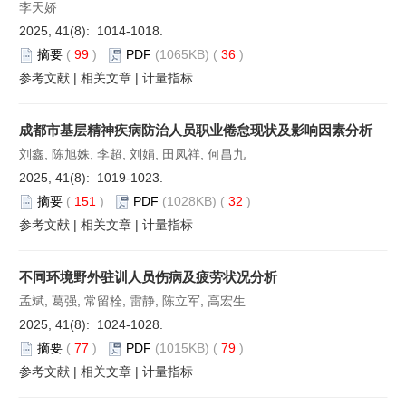
李天娇
2025, 41(8): 1014-1018.
摘要
(
99
)
PDF
(1065KB) (
36
)
参考文献
|
相关文章
|
计量指标
成都市基层精神疾病防治人员职业倦怠现状及影响因素分析
刘鑫, 陈旭姝, 李超, 刘娟, 田凤祥, 何昌九
2025, 41(8): 1019-1023.
摘要
(
151
)
PDF
(1028KB) (
32
)
参考文献
|
相关文章
|
计量指标
不同环境野外驻训人员伤病及疲劳状况分析
孟斌, 葛强, 常留栓, 雷静, 陈立军, 高宏生
2025, 41(8): 1024-1028.
摘要
(
77
)
PDF
(1015KB) (
79
)
参考文献
|
相关文章
|
计量指标