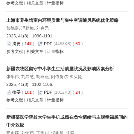
参考文献
|
相关文章
|
计量指标
上海市养生馆室内环境质量与集中空调通风系统优化策略
曾德嘉, 冯劲梅, 刘春元
2025, 41(8): 1096-1101.
摘要
(
147
)
PDF
(4453KB) (
60
)
参考文献
|
相关文章
|
计量指标
新疆农牧区留守中小学生生活质量状况及影响因素分析
张学伟, 刘晶芝, 胡燕燕, 阿依努尔·买买提
2025, 41(8): 1102-1106.
摘要
(
101
)
PDF
(1012KB) (
24
)
参考文献
|
相关文章
|
计量指标
新疆某医学院校大学生手机成瘾在负性情绪与主观幸福感间的
中介效应
安雨婷, 刘怡伟, 丁阳明, 倪明星, 沈静