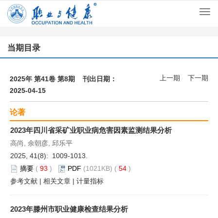
Togg
navi
当期目录
上一期
下一期
2025年 第41卷 第8期 刊出日期：
2025-04-15
论著
2023年四川省采矿业职业病危害因素监测结果分析
高尚, 余朝彦, 邱乐平
2025, 41(8): 1009-1013.
摘要
(
93
)
PDF
(1021KB) (
54
)
参考文献
|
相关文章
|
计量指标
2023年滕州市职业健康检查结果分析