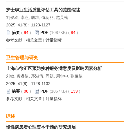
护士职业生活质量评估工具的范围综述
刘俊玲, 李燕, 胡群, 仇衍丽, 赵英楠
2025, 41(8): 1123-1127.
摘要
(
94
)
PDF
(1087KB) (
84
)
参考文献
|
相关文章
|
计量指标
卫生管理与研究
上海市徐汇区预防接种服务满意度及影响因素分析
刘敏, 龚睿婕, 茅淑倩, 周祺, 周学中, 张俊婕
2025, 41(8): 1128-1132.
摘要
(
88
)
PDF
(1057KB) (
139
)
参考文献
|
相关文章
|
计量指标
综述
慢性病患者心理资本干预的研究进展