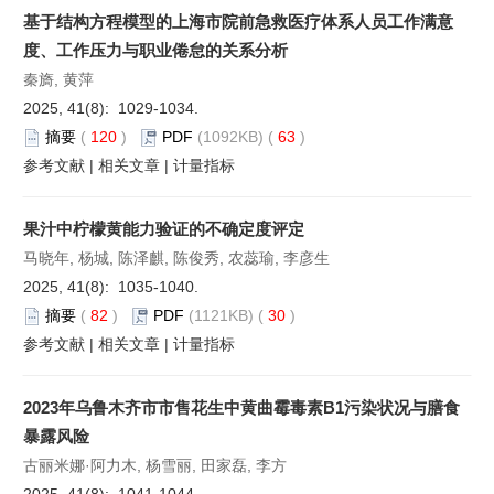
基于结构方程模型的上海市院前急救医疗体系人员工作满意
度、工作压力与职业倦怠的关系分析
秦旖, 黄萍
2025, 41(8): 1029-1034.
摘要
(
120
)
PDF
(1092KB) (
63
)
参考文献
|
相关文章
|
计量指标
果汁中柠檬黄能力验证的不确定度评定
马晓年, 杨城, 陈泽麒, 陈俊秀, 农蕊瑜, 李彦生
2025, 41(8): 1035-1040.
摘要
(
82
)
PDF
(1121KB) (
30
)
参考文献
|
相关文章
|
计量指标
2023年乌鲁木齐市市售花生中黄曲霉毒素B1污染状况与膳食
暴露风险
古丽米娜·阿力木, 杨雪丽, 田家磊, 李方
2025, 41(8): 1041-1044.