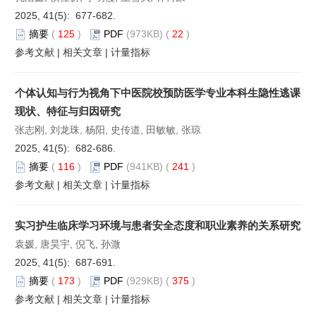
2025, 41(5): 677-682.
摘要
(
125
)
PDF
(973KB) (
22
)
参考文献
|
相关文章
|
计量指标
个体认知与行为视角下中医院校预防医学专业本科生隐性逃课
现状、特征与归因研究
张志刚, 刘龙珠, 杨阳, 史传道, 田敏敏, 张琼
2025, 41(5): 682-686.
摘要
(
116
)
PDF
(941KB) (
241
)
参考文献
|
相关文章
|
计量指标
实习护生临床学习环境与患者安全态度和职业素养的关系研究
袁媛, 唐昊宇, 倪飞, 孙溦
2025, 41(5): 687-691.
摘要
(
173
)
PDF
(929KB) (
375
)
参考文献
|
相关文章
|
计量指标