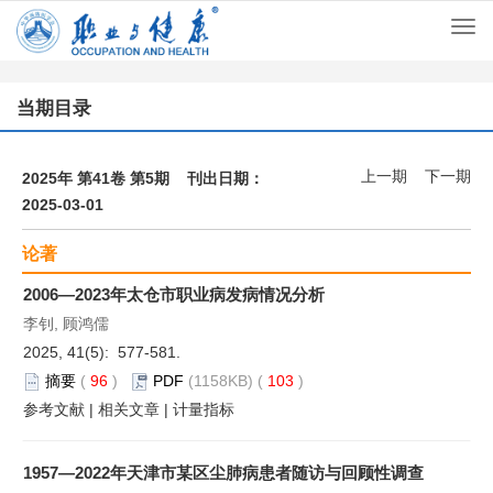
Togg
navi
当期目录
上一期
下一期
2025年 第41卷 第5期 刊出日期：
2025-03-01
论著
2006—2023年太仓市职业病发病情况分析
李钊, 顾鸿儒
2025, 41(5): 577-581.
摘要
(
96
)
PDF
(1158KB) (
103
)
参考文献
|
相关文章
|
计量指标
1957—2022年天津市某区尘肺病患者随访与回顾性调查