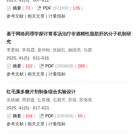
摘要
(
73
)
PDF
(971KB) (
135
)
参考文献
|
相关文章
|
计量指标
基于网络药理学探讨胃苓汤治疗非酒精性脂肪肝的分子机制研
究
李爱丽, 李凤霞, 柴仲秋, 张丽红, 杨国亮, 马茜
2025, 41(5): 611-616.
摘要
(
102
)
PDF
(2858KB) (
289
)
参考文献
|
相关文章
|
计量指标
红毛藻多糖片剂制备综合实验设计
吴靖娜, 周碧盈, 丘英珊, 石惠芳, 苏筱, 苏海燕
2025, 41(5): 617-621.
摘要
(
104
)
PDF
(1083KB) (
50
)
参考文献
|
相关文章
|
计量指标