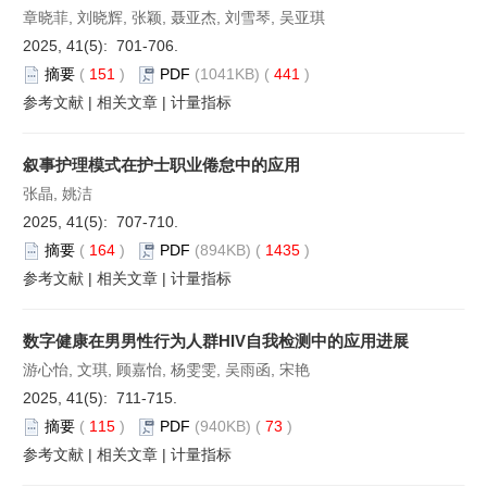
章晓菲, 刘晓辉, 张颖, 聂亚杰, 刘雪琴, 吴亚琪
2025, 41(5): 701-706.
摘要
(
151
)
PDF
(1041KB) (
441
)
参考文献
|
相关文章
|
计量指标
叙事护理模式在护士职业倦怠中的应用
张晶, 姚洁
2025, 41(5): 707-710.
摘要
(
164
)
PDF
(894KB) (
1435
)
参考文献
|
相关文章
|
计量指标
数字健康在男男性行为人群HIV自我检测中的应用进展
游心怡, 文琪, 顾嘉怡, 杨雯雯, 吴雨函, 宋艳
2025, 41(5): 711-715.
摘要
(
115
)
PDF
(940KB) (
73
)
参考文献
|
相关文章
|
计量指标