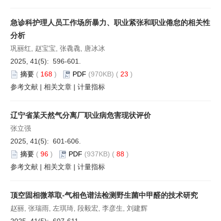
急诊科护理人员工作场所暴力、职业紧张和职业倦怠的相关性
分析
巩丽红, 赵宝宝, 张毳毳, 唐冰冰
2025, 41(5): 596-601.
摘要
(
168
)
PDF
(970KB) (
23
)
参考文献
|
相关文章
|
计量指标
辽宁省某天然气分离厂职业病危害现状评价
张立强
2025, 41(5): 601-606.
摘要
(
96
)
PDF
(937KB) (
88
)
参考文献
|
相关文章
|
计量指标
顶空固相微萃取-气相色谱法检测野生菌中甲醛的技术研究
赵丽, 张瑞雨, 左琪琦, 段毅宏, 李彦生, 刘建辉
2025, 41(5): 607-611.