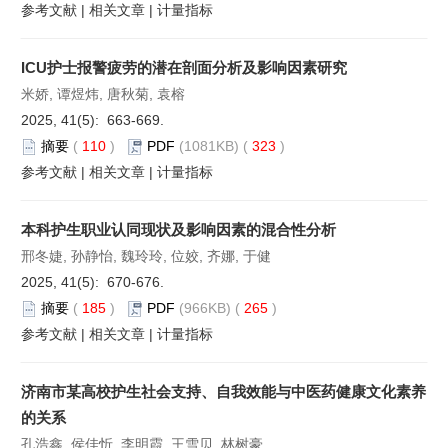
参考文献
|
相关文章
|
计量指标
ICU护士报警疲劳的潜在剖面分析及影响因素研究
米娇, 谭煜炜, 唐秋菊, 袁榕
2025, 41(5): 663-669.
摘要
(
110
)
PDF
(1081KB) (
323
)
参考文献
|
相关文章
|
计量指标
本科护生职业认同现状及影响因素的混合性分析
邢冬婕, 孙静怡, 魏玲玲, 位姣, 齐娜, 于健
2025, 41(5): 670-676.
摘要
(
185
)
PDF
(966KB) (
265
)
参考文献
|
相关文章
|
计量指标
济南市某高校护生社会支持、自我效能与中医药健康文化素养
的关系
孔浩鑫, 侯佳忻, 李明霞, 王雪贝, 林树豪